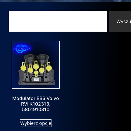
Wyszu
Modulator EBS Volvo
RVI K102313,
5801910310
Wybierz opcje