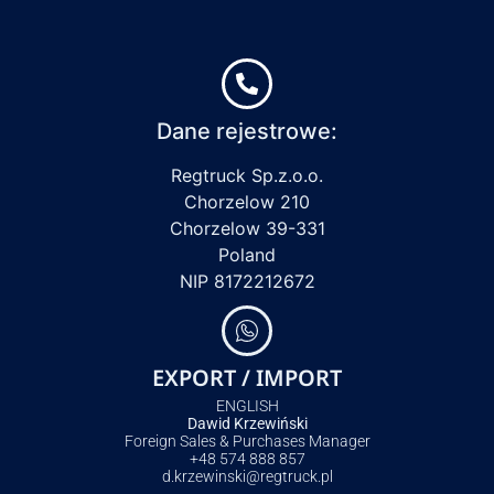
Dane rejestrowe:
Regtruck Sp.z.o.o.
Chorzelow 210
Chorzelow 39-331
Poland
NIP 8172212672
EXPORT / IMPORT
ENGLISH
Dawid Krzewiński
Foreign Sales & Purchases Manager
+48 574 888 857
d.krzewinski@regtruck.pl