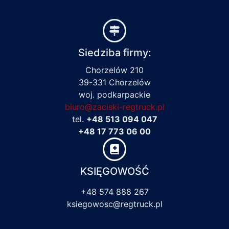
Siedziba firmy:
Chorzelów 210
39-331 Chorzelów
woj. podkarpackie
biuro@zaciski-regtruck.pl
tel.
+48 513 094 047
+48 17 773 06 00
KSIĘGOWOŚĆ
+48 574 888 267
ksiegowosc@regtruck.pl