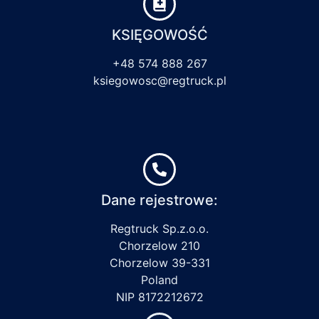
KSIĘGOWOŚĆ
+48 574 888 267
ksiegowosc@regtruck.pl
Dane rejestrowe:
Regtruck Sp.z.o.o.
Chorzelow 210
Chorzelow 39-331
Poland
NIP 8172212672