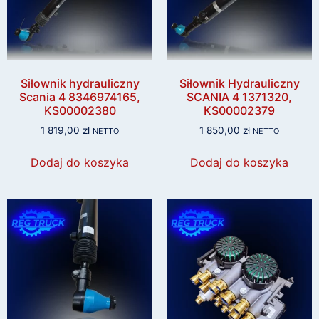
Siłownik hydrauliczny
Siłownik Hydrauliczny
Scania 4 8346974165,
SCANIA 4 1371320,
KS00002380
KS00002379
1 819,00
zł
1 850,00
zł
NETTO
NETTO
Dodaj do koszyka
Dodaj do koszyka