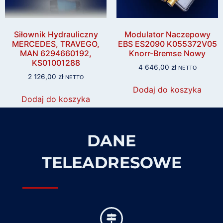
Siłownik Hydrauliczny
Modulator Naczepowy
MERCEDES, TRAVEGO,
EBS ES2090 K055372V05
MAN 6294660192,
Knorr-Bremse Nowy
KS01001288
4 646,00
zł
NETTO
2 126,00
zł
NETTO
Dodaj do koszyka
Dodaj do koszyka
DANE
TELEADRESOWE