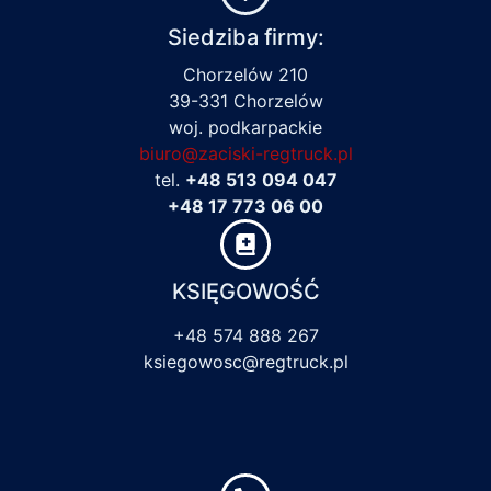
Siedziba firmy:
Chorzelów 210
39-331 Chorzelów
woj. podkarpackie
biuro@zaciski-regtruck.pl
tel.
+48 513 094 047
+48 17 773 06 00
KSIĘGOWOŚĆ
+48 574 888 267
ksiegowosc@regtruck.pl