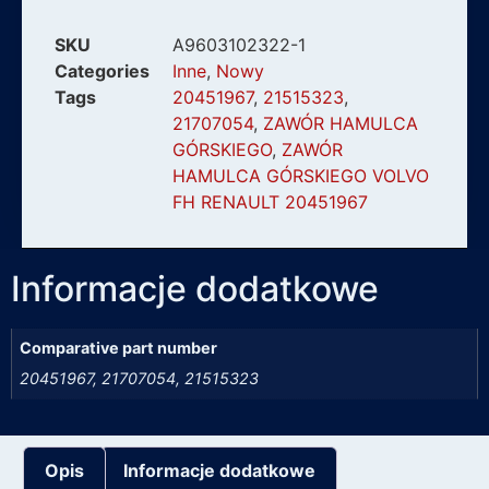
SKU
A9603102322-1
Categories
Inne
,
Nowy
Tags
20451967
,
21515323
,
21707054
,
ZAWÓR HAMULCA
GÓRSKIEGO
,
ZAWÓR
HAMULCA GÓRSKIEGO VOLVO
FH RENAULT 20451967
Informacje dodatkowe
Comparative part number
20451967, 21707054, 21515323
Opis
Informacje dodatkowe