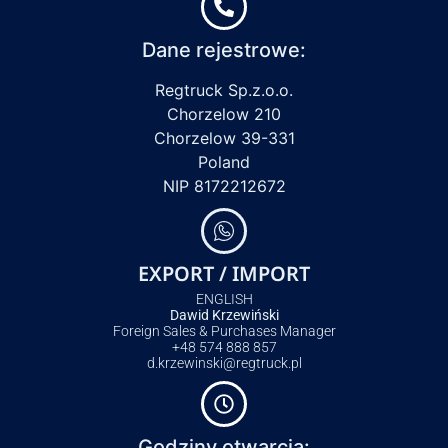
Dane rejestrowe:
Regtruck Sp.z.o.o.
Chorzelow 210
Chorzelow 39-331
Poland
NIP 8172212672
EXPORT / IMPORT
ENGLISH
Dawid Krzewiński
Foreign Sales & Purchases Manager
+48 574 888 857
d.krzewinski@regtruck.pl
Godziny otwarcia: