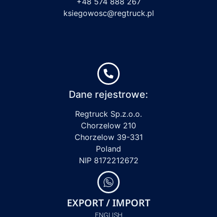
+48 574 888 267
ksiegowosc@regtruck.pl
Dane rejestrowe:
Regtruck Sp.z.o.o.
Chorzelow 210
Chorzelow 39-331
Poland
NIP 8172212672
EXPORT / IMPORT
ENGLISH