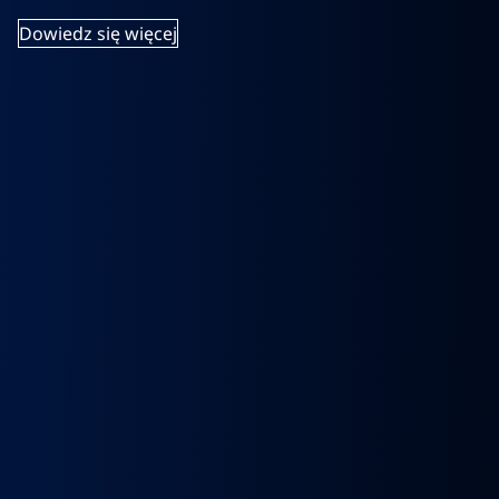
Dowiedz się więcej
k
Wybierak
Przepustnica
RECYRKULATOR
Zacisk
Zacisk
Prze
skrzyni
zawór
SPALIN
Hamulcowy
Hamulcowy
kie
biegów
EGR
zawór
IRISBUS
IRISBUS
MA
IC
ASTRONIC
Volvo
EGR
IVECO
IVECO
TG
GS3.6
FH4
MAN
ELSA
ELSA
TG
DAF
Euro 6
TGX
225
225
809
XF 106
23157437,
LIFT
42569030,
42569031,
809
CF
23793581
51081007304,
68034961
5801492679
ATOR
EURO
51081007290