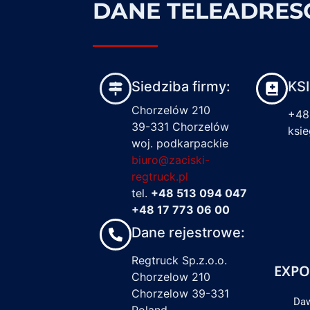
DANE TELEADRE
Siedziba firmy:
KS
Chorzelów 210
+48
39-331 Chorzelów
ksi
woj. podkarpackie
biuro@zaciski-
regtruck.pl
tel.
+48 513 094 047
+48 17 773 06 00
Dane rejestrowe:
Regtruck Sp.z.o.o.
EXPO
Chorzelow 210
Chorzelow 39-331
Daw
Poland