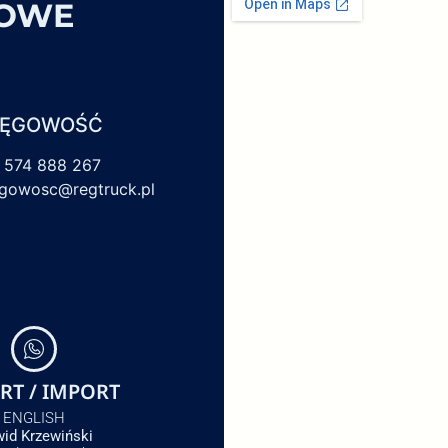
SOWE
IĘGOWOŚĆ
 574 888 267
egowosc@regtruck.pl
RT / IMPORT
ENGLISH
id Krzewiński