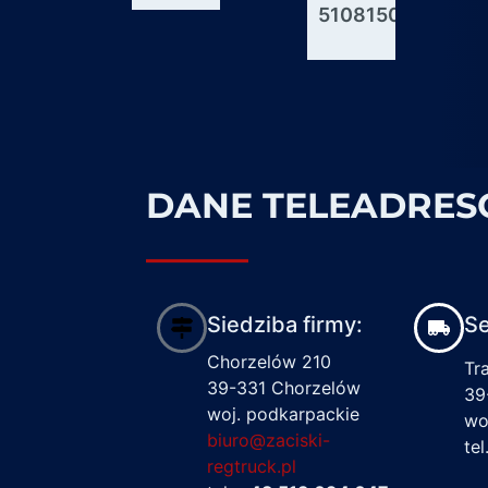
51081506176
600927
1617122
DANE TELEADRE
Siedziba firmy:
Se
Chorzelów 210
Tr
39-331 Chorzelów
39
woj. podkarpackie
wo
biuro@zaciski-
te
regtruck.pl