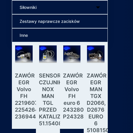
Siłowniki
Zestawy naprawcze zacisków
Inne
ZAWÓR
SENSOR
ZAWÓR
ZAWÓR
Wybiera
EGR
CZUJNIK
EGR
EGR
skrzyni
Volvo
NOX
Volvo
MAN
biegów
FH
MAN
FH
TGX
ASTRON
22196078,
TGL
euro 6
D2066,
GS3.3
22542643,
PRZED
24328031,
D2676
MAN
23694442
KATALIZATOREM
P24328031
EURO
DAF
51.15408.0017
6
IVECO
51081506190,
MODUL