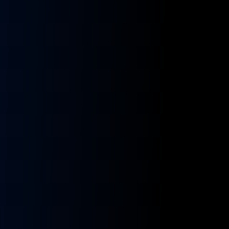
kładnia
Przekładnia
rownicza
kierownicza
N
MAN
A
NEOPLAN
S
STAYER
8955591,
ZF
9955432
BOSCH
8098955516,
KS01001141