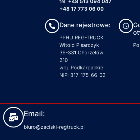
tel.
+48 513 094 047
+48 17 773 06 00
Dane rejestrowe:
G
ot
PPHU REG-TRUCK
Witold Pisarczyk
Pon
39-331 Chorzelów
210
woj. Podkarpackie
NIP: 817-175-66-02
Email:
biuro@zaciski-regtruck.pl