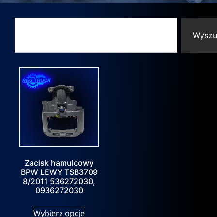
Wyszu
Zacisk hamulcowy
BPW LEWY TSB3709
8/2011 536272030,
0936272030
Wybierz opcje