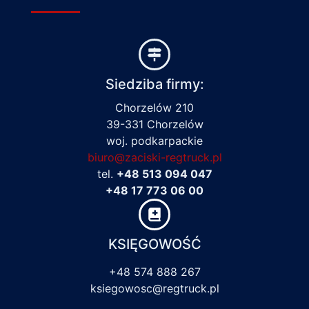
Siedziba firmy:
Chorzelów 210
39-331 Chorzelów
woj. podkarpackie
biuro@zaciski-regtruck.pl
tel.
+48 513 094 047
+48 17 773 06 00
KSIĘGOWOŚĆ
+48 574 888 267
ksiegowosc@regtruck.pl