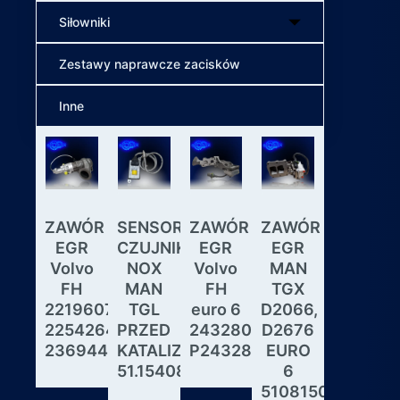
Siłowniki
Zestawy naprawcze zacisków
Inne
ZAWÓR
SENSOR
ZAWÓR
ZAWÓR
Wybiera
EGR
CZUJNIK
EGR
EGR
skrzyni
Volvo
NOX
Volvo
MAN
biegów
FH
MAN
FH
TGX
ASTRON
22196078,
TGL
euro 6
D2066,
GS3.3
22542643,
PRZED
24328031,
D2676
MAN
23694442
KATALIZATOREM
P24328031
EURO
DAF
51.15408.0017
6
IVECO
51081506190,
MODUL