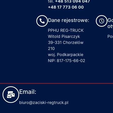
tel.
+48 513 094 047
+48 17 773 06 00
Dane rejestrowe:
G
ot
PPHU REG-TRUCK
Witold Pisarczyk
Pon
39-331 Chorzelów
210
woj. Podkarpackie
NIP: 817-175-66-02
Email:
biuro@zaciski-regtruck.pl