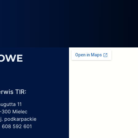
4069,
6
1959450,
4213550150,
6009297017
SOWE
rwis TIR:
augutta 11
-300 Mielec
j. podkarpackie
l. 608 592 601