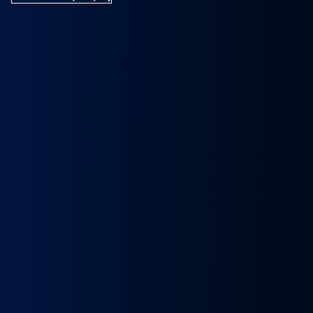
k
Wybierak
Przepustnica
RECYRKULATOR
Zacisk
Zacisk
Prze
skrzyni
zawór
SPALIN
Hamulcowy
Hamulcowy
kie
biegów
EGR
zawór
IRISBUS
IRISBUS
MA
IC
ASTRONIC
Volvo
EGR
IVECO
IVECO
TG
GS3.6
FH4
MAN
ELSA
ELSA
TG
DAF
Euro 6
TGX
225
225
809
XF 106
23157437,
LIFT
42569030,
42569031,
809
CF
23793581
51081007304,
68034961
5801492679
ATOR
EURO
51081007290