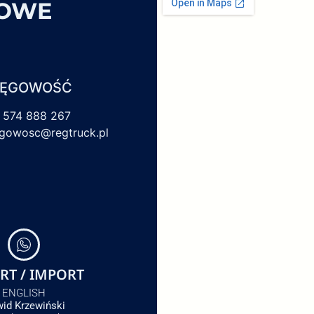
SOWE
IĘGOWOŚĆ
 574 888 267
egowosc@regtruck.pl
RT / IMPORT
ENGLISH
id Krzewiński