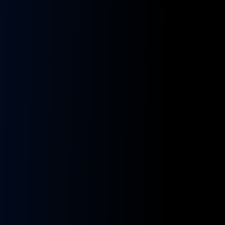
kładnia
Przekładnia
rownicza
kierownicza
N
MAN
A
NEOPLAN
S
STAYER
8955591,
ZF
9955432
BOSCH
8098955516,
KS01001141