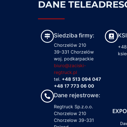
DANE TELEADRE
Siedziba firmy:
KS
Chorzelów 210
+48
39-331 Chorzelów
ksi
woj. podkarpackie
biuro@zaciski-
regtruck.pl
tel.
+48 513 094 047
+48 17 773 06 00
Dane rejestrowe:
Regtruck Sp.z.o.o.
EXPO
Chorzelow 210
Chorzelow 39-331
Daw
Poland