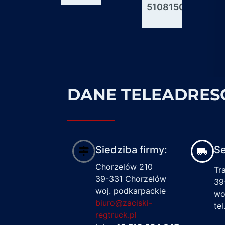
51081506176
600927
1617122
DANE TELEADRE
Siedziba firmy:
Se
Chorzelów 210
Tr
39-331 Chorzelów
39
woj. podkarpackie
wo
biuro@zaciski-
te
regtruck.pl