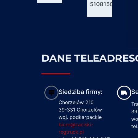
51081506176
600927
1617122
DANE TELEADRE
Siedziba firmy:
Se
Chorzelów 210
Tr
39-331 Chorzelów
39
woj. podkarpackie
wo
biuro@zaciski-
te
regtruck.pl