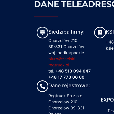
DANE TELEADRE
Siedziba firmy:
KS
Chorzelów 210
+48
39-331 Chorzelów
ksi
woj. podkarpackie
biuro@zaciski-
regtruck.pl
tel.
+48 513 094 047
+48 17 773 06 00
Dane rejestrowe:
Regtruck Sp.z.o.o.
EXPO
Chorzelow 210
Chorzelow 39-331
Daw
Poland