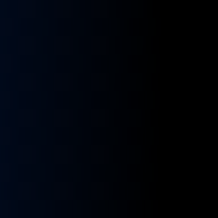
kładnia
Przekładnia
rownicza
kierownicza
N
MAN
A
NEOPLAN
S
STAYER
8955591,
ZF
9955432
BOSCH
8098955516,
KS01001141