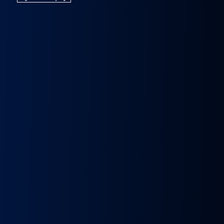
k
Wybierak
Przepustnica
RECYRKULATOR
Zacisk
Zacisk
Prze
skrzyni
zawór
SPALIN
Hamulcowy
Hamulcowy
kie
biegów
EGR
zawór
IRISBUS
IRISBUS
MA
IC
ASTRONIC
Volvo
EGR
IVECO
IVECO
TG
GS3.6
FH4
MAN
ELSA
ELSA
TG
DAF
Euro 6
TGX
225
225
809
XF 106
23157437,
LIFT
42569030,
42569031,
809
CF
23793581
51081007304,
68034961
5801492679
ATOR
EURO
51081007290