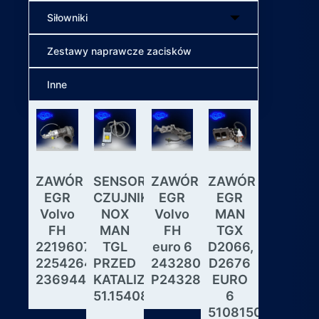
Siłowniki
Zestawy naprawcze zacisków
Inne
ZAWÓR
SENSOR
ZAWÓR
ZAWÓR
Wybiera
EGR
CZUJNIK
EGR
EGR
skrzyni
Volvo
NOX
Volvo
MAN
biegów
FH
MAN
FH
TGX
ASTRON
22196078,
TGL
euro 6
D2066,
GS3.3
22542643,
PRZED
24328031,
D2676
MAN
23694442
KATALIZATOREM
P24328031
EURO
DAF
51.15408.0017
6
IVECO
51081506190,
MODUL