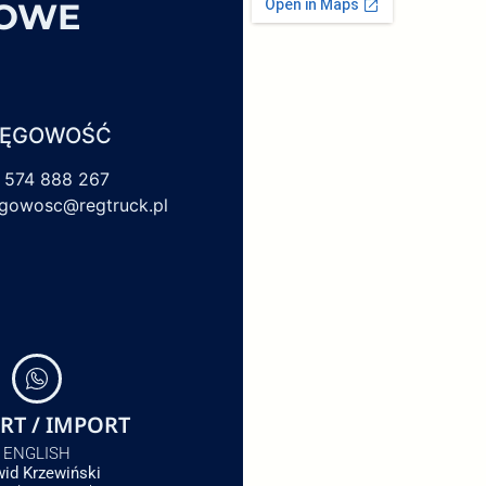
SOWE
IĘGOWOŚĆ
 574 888 267
egowosc@regtruck.pl
RT / IMPORT
ENGLISH
id Krzewiński