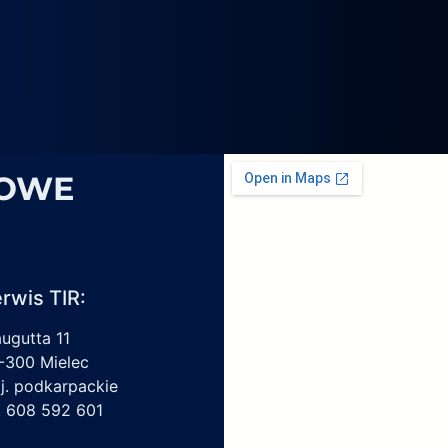
4069,
6
1959450,
4213550150,
6009297017
SOWE
rwis TIR:
augutta 11
-300 Mielec
j. podkarpackie
l. 608 592 601