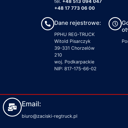
tel.
+48 513 094 047
+48 17 773 06 00
Dane rejestrowe:
G
ot
PPHU REG-TRUCK
Witold Pisarczyk
Pon
39-331 Chorzelów
210
woj. Podkarpackie
NIP: 817-175-66-02
Email:
biuro@zaciski-regtruck.pl