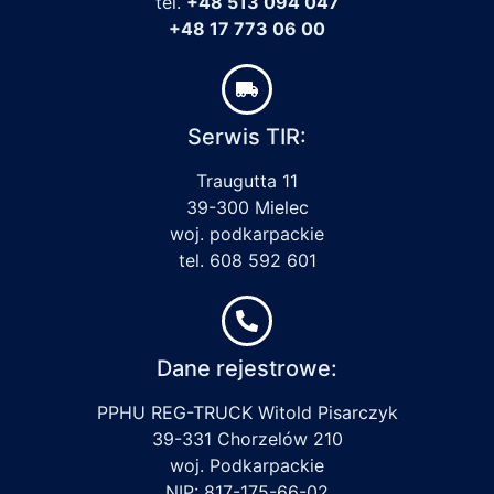
tel.
+48 513 094 047
+48 17 773 06 00
Serwis TIR:
Traugutta 11
39-300 Mielec
woj. podkarpackie
tel. 608 592 601
Dane rejestrowe:
PPHU REG-TRUCK Witold Pisarczyk
39-331 Chorzelów 210
woj. Podkarpackie
NIP: 817-175-66-02