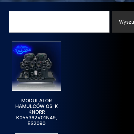
Wyszu
MODULATOR
HAMULCÓW OSI K
KNORR
K055362V01N49,
ES2090