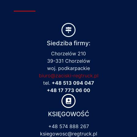
Siedziba firmy:
Chorzelów 210
39-331 Chorzelów
woj. podkarpackie
biuro@zaciski-regtruck.pl
tel.
+48 513 094 047
+48 17 773 06 00
KSIĘGOWOŚĆ
+48 574 888 267
ksiegowosc@regtruck.pl