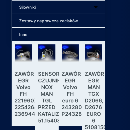
Siłowniki
Zestawy naprawcze zacisków
Inne
ZAWÓR
SENSOR
ZAWÓR
ZAWÓR
Wybiera
EGR
CZUJNIK
EGR
EGR
skrzyni
Volvo
NOX
Volvo
MAN
biegów
FH
MAN
FH
TGX
ASTRON
22196078,
TGL
euro 6
D2066,
GS3.3
22542643,
PRZED
24328031,
D2676
MAN
23694442
KATALIZATOREM
P24328031
EURO
DAF
51.15408.0017
6
IVECO
51081506190,
MODUL