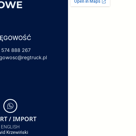
SOWE
IĘGOWOŚĆ
 574 888 267
egowosc@regtruck.pl
RT / IMPORT
ENGLISH
id Krzewiński