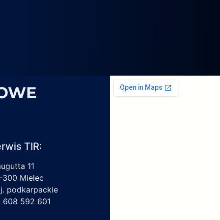
4069,
6
1959450,
4213550150,
6009297017
SOWE
rwis TIR:
augutta 11
-300 Mielec
j. podkarpackie
l. 608 592 601