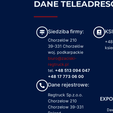
DANE TELEADRE
Siedziba firmy:
KS
Chorzelów 210
+48
39-331 Chorzelów
ksi
woj. podkarpackie
biuro@zaciski-
regtruck.pl
tel.
+48 513 094 047
+48 17 773 06 00
Dane rejestrowe:
Regtruck Sp.z.o.o.
EXPO
Chorzelow 210
Chorzelow 39-331
Daw
Poland