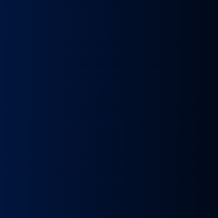
k
Wybierak
Przepustnica
RECYRKULATOR
Zacisk
Zacisk
Prze
skrzyni
zawór
SPALIN
Hamulcowy
Hamulcowy
kie
biegów
EGR
zawór
IRISBUS
IRISBUS
MA
IC
ASTRONIC
Volvo
EGR
IVECO
IVECO
TG
GS3.6
FH4
MAN
ELSA
ELSA
TG
DAF
Euro 6
TGX
225
225
809
XF 106
23157437,
LIFT
42569030,
42569031,
809
CF
23793581
51081007304,
68034961
5801492679
ATOR
EURO
51081007290