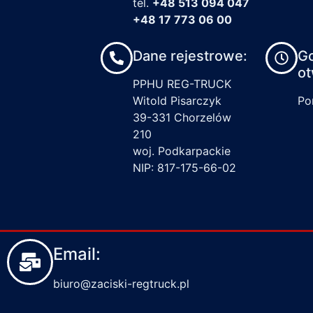
tel.
+48 513 094 047
+48 17 773 06 00
Dane rejestrowe:
G
ot
PPHU REG-TRUCK
Witold Pisarczyk
Pon
39-331 Chorzelów
210
woj. Podkarpackie
NIP: 817-175-66-02
Email:
biuro@zaciski-regtruck.pl