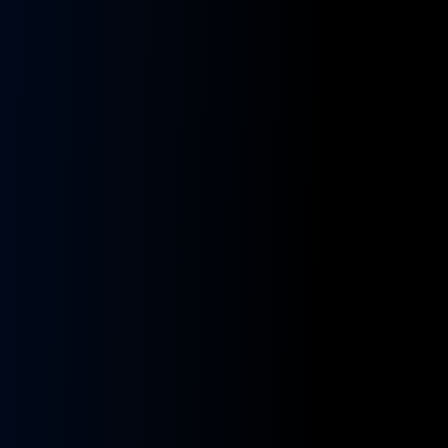
kładnia
Przekładnia
rownicza
kierownicza
N
MAN
A
NEOPLAN
S
STAYER
8955591,
ZF
9955432
BOSCH
8098955516,
KS01001141