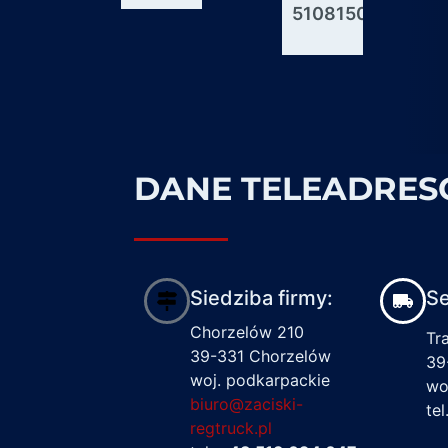
51081506176
600927
1617122
DANE TELEADRE
Siedziba firmy:
Se
Chorzelów 210
Tr
39-331 Chorzelów
39
woj. podkarpackie
wo
biuro@zaciski-
te
regtruck.pl