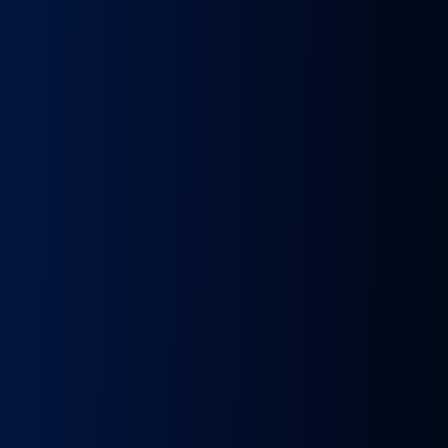
k
Wybierak
Przepustnica
RECYRKULATOR
Zacisk
Zacisk
Prze
skrzyni
zawór
SPALIN
Hamulcowy
Hamulcowy
kie
biegów
EGR
zawór
IRISBUS
IRISBUS
MA
IC
ASTRONIC
Volvo
EGR
IVECO
IVECO
TG
GS3.6
FH4
MAN
ELSA
ELSA
TG
DAF
Euro 6
TGX
225
225
809
XF 106
23157437,
LIFT
42569030,
42569031,
809
CF
23793581
51081007304,
68034961
5801492679
ATOR
EURO
51081007290