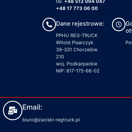
tel.
+48 513 094 047
+48 17 773 06 00
Dane rejestrowe:
G
ot
PPHU REG-TRUCK
Witold Pisarczyk
Pon
39-331 Chorzelów
210
woj. Podkarpackie
NIP: 817-175-66-02
Email:
biuro@zaciski-regtruck.pl