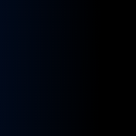
kładnia
Przekładnia
rownicza
kierownicza
N
MAN
A
NEOPLAN
S
STAYER
8955591,
ZF
9955432
BOSCH
8098955516,
KS01001141