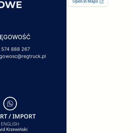
SOWE
IĘGOWOŚĆ
 574 888 267
egowosc@regtruck.pl
RT / IMPORT
ENGLISH
id Krzewiński