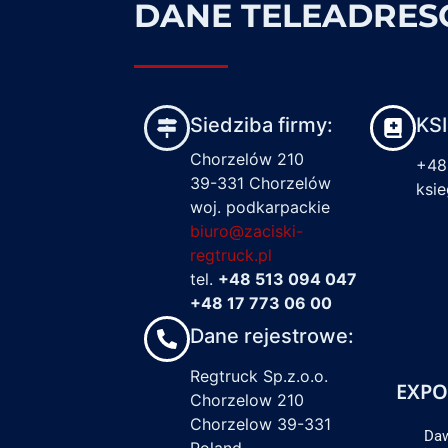
DANE TELEADRE
Siedziba firmy:
KS
Chorzelów 210
+48
39-331 Chorzelów
ksi
woj. podkarpackie
biuro@zaciski-
regtruck.pl
tel.
+48 513 094 047
+48 17 773 06 00
Dane rejestrowe:
Regtruck Sp.z.o.o.
EXPO
Chorzelow 210
Chorzelow 39-331
Daw
Poland