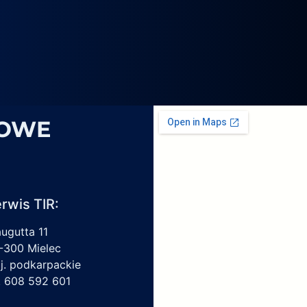
4069,
6
1959450,
4213550150,
6009297017
SOWE
rwis TIR:
augutta 11
-300 Mielec
j. podkarpackie
l. 608 592 601