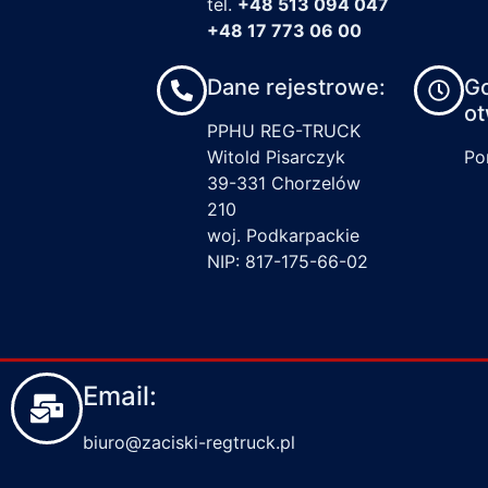
tel.
+48 513 094 047
+48 17 773 06 00
Dane rejestrowe:
G
ot
PPHU REG-TRUCK
Witold Pisarczyk
Pon
39-331 Chorzelów
210
woj. Podkarpackie
NIP: 817-175-66-02
Email:
biuro@zaciski-regtruck.pl