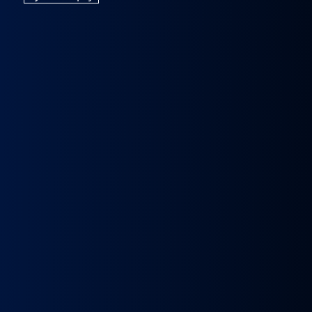
k
Wybierak
Przepustnica
RECYRKULATOR
Zacisk
Zacisk
Prze
skrzyni
zawór
SPALIN
Hamulcowy
Hamulcowy
kie
biegów
EGR
zawór
IRISBUS
IRISBUS
MA
IC
ASTRONIC
Volvo
EGR
IVECO
IVECO
TG
GS3.6
FH4
MAN
ELSA
ELSA
TG
DAF
Euro 6
TGX
225
225
809
XF 106
23157437,
LIFT
42569030,
42569031,
809
CF
23793581
51081007304,
68034961
5801492679
ATOR
EURO
51081007290