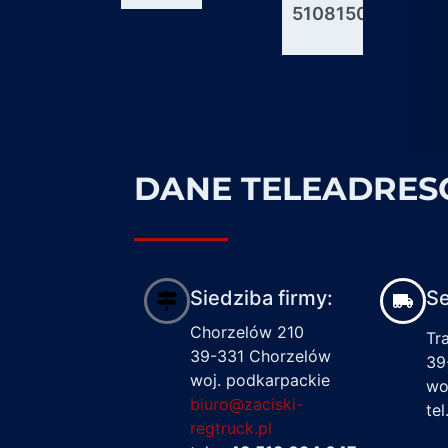
51081506176
600927
1617122
DANE TELEADRE
Siedziba firmy:
Se
Chorzelów 210
Tr
39-331 Chorzelów
39
woj. podkarpackie
wo
biuro@zaciski-
te
regtruck.pl