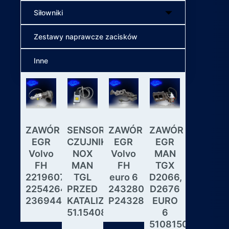
Siłowniki
Zestawy naprawcze zacisków
Inne
ZAWÓR
SENSOR
ZAWÓR
ZAWÓR
Wybiera
EGR
CZUJNIK
EGR
EGR
skrzyni
Volvo
NOX
Volvo
MAN
biegów
FH
MAN
FH
TGX
ASTRON
22196078,
TGL
euro 6
D2066,
GS3.3
22542643,
PRZED
24328031,
D2676
MAN
23694442
KATALIZATOREM
P24328031
EURO
DAF
51.15408.0017
6
IVECO
51081506190,
MODUL