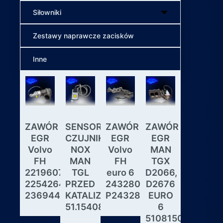
Siłowniki
Zestawy naprawcze zacisków
Inne
ZAWÓR
SENSOR
ZAWÓR
ZAWÓR
Wybiera
EGR
CZUJNIK
EGR
EGR
skrzyni
Volvo
NOX
Volvo
MAN
biegów
FH
MAN
FH
TGX
ASTRON
22196078,
TGL
euro 6
D2066,
GS3.3
22542643,
PRZED
24328031,
D2676
MAN
23694442
KATALIZATOREM
P24328031
EURO
DAF
51.15408.0017
6
IVECO
51081506190,
MODUL