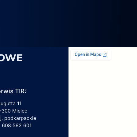
4069,
6
1959450,
4213550150,
6009297017
SOWE
rwis TIR:
augutta 11
-300 Mielec
j. podkarpackie
l. 608 592 601