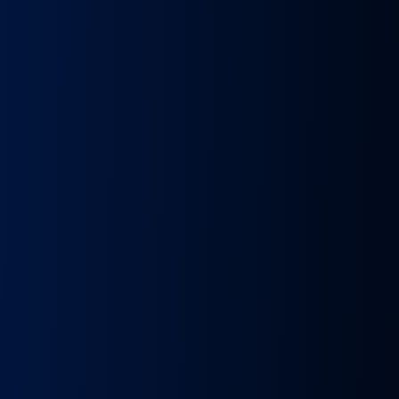
k
Wybierak
Przepustnica
RECYRKULATOR
Zacisk
Zacisk
Prze
skrzyni
zawór
SPALIN
Hamulcowy
Hamulcowy
kie
biegów
EGR
zawór
IRISBUS
IRISBUS
MA
IC
ASTRONIC
Volvo
EGR
IVECO
IVECO
TG
GS3.6
FH4
MAN
ELSA
ELSA
TG
DAF
Euro 6
TGX
225
225
809
XF 106
23157437,
LIFT
42569030,
42569031,
809
CF
23793581
51081007304,
68034961
5801492679
ATOR
EURO
51081007290