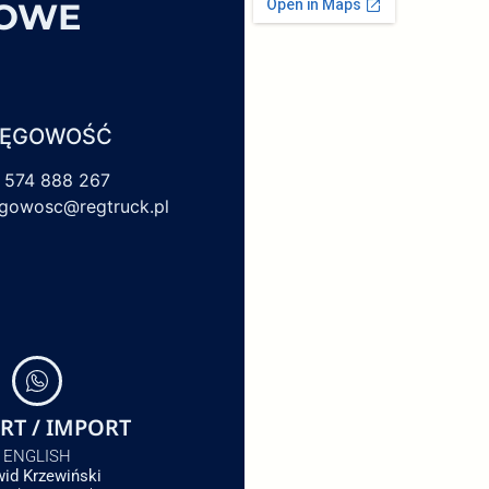
SOWE
IĘGOWOŚĆ
 574 888 267
egowosc@regtruck.pl
RT / IMPORT
ENGLISH
id Krzewiński