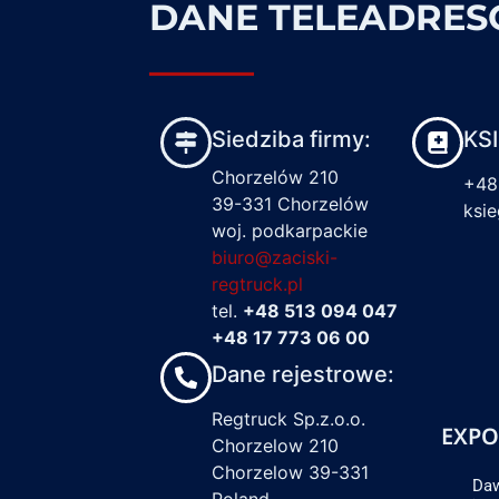
DANE TELEADRE
Siedziba firmy:
KS
Chorzelów 210
+48
39-331 Chorzelów
ksi
woj. podkarpackie
biuro@zaciski-
regtruck.pl
tel.
+48 513 094 047
+48 17 773 06 00
Dane rejestrowe:
Regtruck Sp.z.o.o.
EXPO
Chorzelow 210
Chorzelow 39-331
Daw
Poland