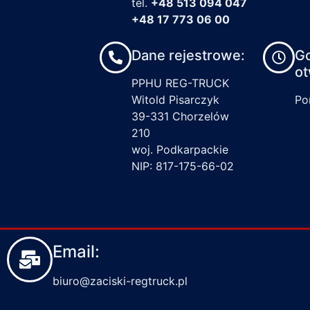
tel.
+48 513 094 047
+48 17 773 06 00
Dane rejestrowe:
G
ot
PPHU REG-TRUCK
Witold Pisarczyk
Pon
39-331 Chorzelów
210
woj. Podkarpackie
NIP: 817-175-66-02
Email:
biuro@zaciski-regtruck.pl