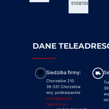
51081506176
600927
1617122
DANE TELEADRE
Siedziba firmy:
Se
Chorzelów 210
Tr
39-331 Chorzelów
39
woj. podkarpackie
wo
biuro@zaciski-
te
regtruck.pl