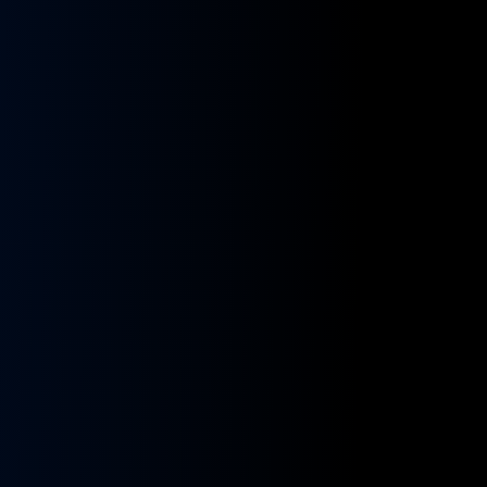
kładnia
Przekładnia
rownicza
kierownicza
N
MAN
A
NEOPLAN
S
STAYER
8955591,
ZF
9955432
BOSCH
8098955516,
KS01001141