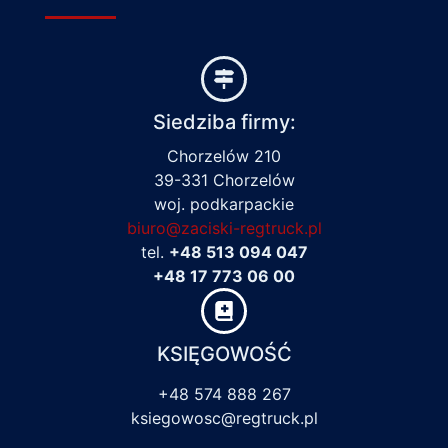
Siedziba firmy:
Chorzelów 210
39-331 Chorzelów
woj. podkarpackie
biuro@zaciski-regtruck.pl
tel.
+48 513 094 047
+48 17 773 06 00
KSIĘGOWOŚĆ
+48 574 888 267
ksiegowosc@regtruck.pl