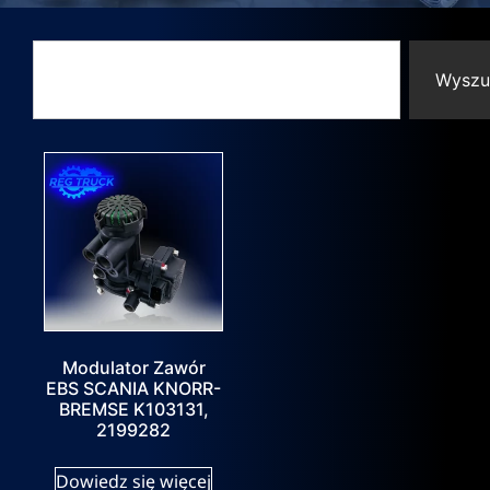
Wyszu
Modulator Zawór
EBS SCANIA KNORR-
BREMSE K103131,
2199282
Dowiedz się więcej