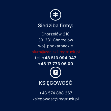
Siedziba firmy:
Chorzelów 210
39-331 Chorzelów
woj. podkarpackie
biuro@zaciski-regtruck.pl
tel.
+48 513 094 047
+48 17 773 06 00
KSIĘGOWOŚĆ
+48 574 888 267
ksiegowosc@regtruck.pl