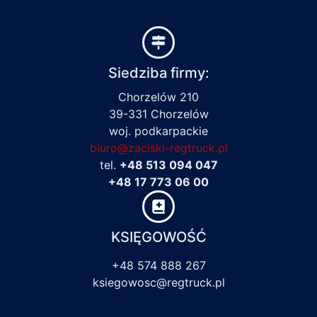
Siedziba firmy:
Chorzelów 210
39-331 Chorzelów
woj. podkarpackie
biuro@zaciski-regtruck.pl
tel.
+48 513 094 047
+48 17 773 06 00
KSIĘGOWOŚĆ
+48 574 888 267
ksiegowosc@regtruck.pl