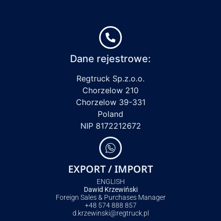
Dane rejestrowe:
Regtruck Sp.z.o.o.
Chorzelow 210
Chorzelow 39-331
Poland
NIP 8172212672
EXPORT / IMPORT
ENGLISH
Dawid Krzewiński
Foreign Sales & Purchases Manager
+48 574 888 857
d.krzewinski@regtruck.pl