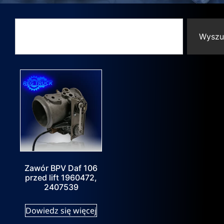
Wyszu
Zawór BPV Daf 106
przed lift 1960472,
2407539
Dowiedz się więcej