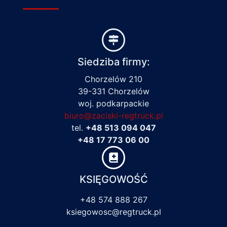
Siedziba firmy:
Chorzelów 210
39-331 Chorzelów
woj. podkarpackie
biuro@zaciski-regtruck.pl
tel.
+48 513 094 047
+48 17 773 06 00
KSIĘGOWOŚĆ
+48 574 888 267
ksiegowosc@regtruck.pl