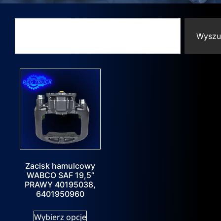
Wyszu
Zacisk hamulcowy
WABCO SAF 19,5”
PRAWY 40195038,
6401950960
Wybierz opcje