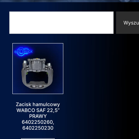
Wyszu
Zacisk hamulcowy
WABCO SAF 22,5”
PRAWY
6402250260,
6402250230