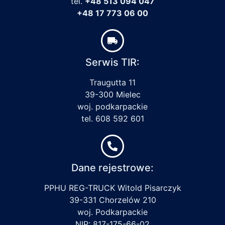
tel.
+48 513 094 047
+48 17 773 06 00
Serwis TIR:
Traugutta 11
39-300 Mielec
woj. podkarpackie
tel. 608 592 601
Dane rejestrowe:
PPHU REG-TRUCK Witold Pisarczyk
39-331 Chorzelów 210
woj. Podkarpackie
NIP: 817-175-66-02