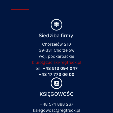
Siedziba firmy:
Chorzelów 210
39-331 Chorzelów
woj. podkarpackie
biuro@zaciski-regtruck.pl
tel.
+48 513 094 047
+48 17 773 06 00
KSIĘGOWOŚĆ
+48 574 888 267
ksiegowosc@regtruck.pl