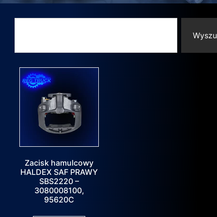
Wyszu
Zacisk hamulcowy
HALDEX SAF PRAWY
SBS2220 –
3080008100,
95620C