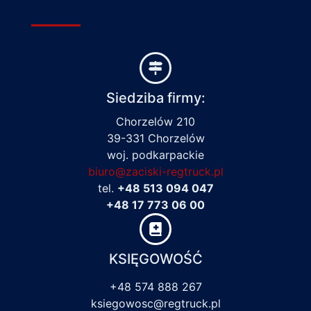
Siedziba firmy:
Chorzelów 210
39-331 Chorzelów
woj. podkarpackie
biuro@zaciski-regtruck.pl
tel.
+48 513 094 047
+48 17 773 06 00
KSIĘGOWOŚĆ
+48 574 888 267
ksiegowosc@regtruck.pl