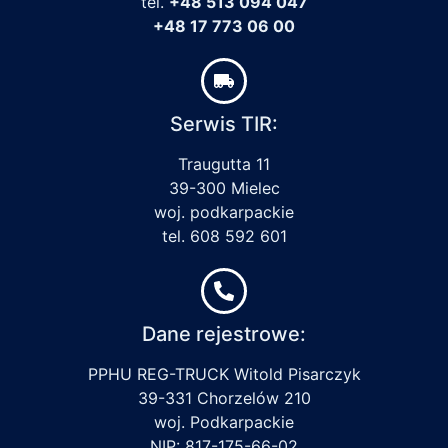
tel.
+48 513 094 047
+48 17 773 06 00
Serwis TIR:
Traugutta 11
39-300 Mielec
woj. podkarpackie
tel. 608 592 601
Dane rejestrowe:
PPHU REG-TRUCK Witold Pisarczyk
39-331 Chorzelów 210
woj. Podkarpackie
NIP: 817-175-66-02