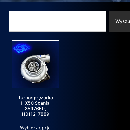
Wyszu
Turbosprężarka
HX50 Scania
3597659,
H011217889
Wybierz opcje