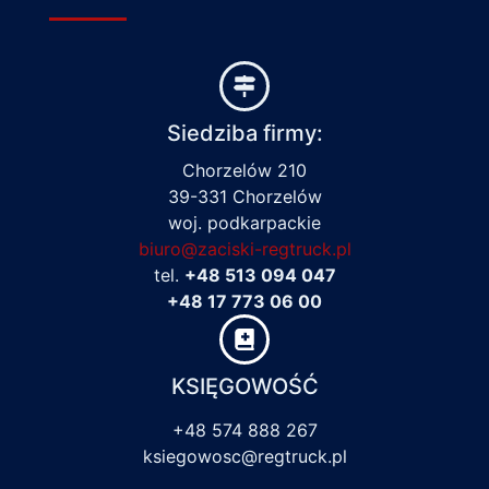
Siedziba firmy:
Chorzelów 210
39-331 Chorzelów
woj. podkarpackie
biuro@zaciski-regtruck.pl
tel.
+48 513 094 047
+48 17 773 06 00
KSIĘGOWOŚĆ
+48 574 888 267
ksiegowosc@regtruck.pl