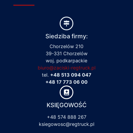
Siedziba firmy:
Chorzelów 210
39-331 Chorzelów
woj. podkarpackie
biuro@zaciski-regtruck.pl
tel.
+48 513 094 047
+48 17 773 06 00
KSIĘGOWOŚĆ
+48 574 888 267
ksiegowosc@regtruck.pl