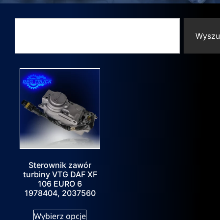
Wyszu
Sterownik zawór
turbiny VTG DAF XF
106 EURO 6
1978404, 2037560
Wybierz opcje