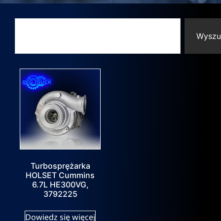
Wyszu
Turbosprężarka
HOLSET Cummins
6.7L HE300VG,
3792225
Dowiedz się więcej