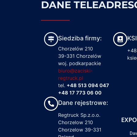
DANE TELEADRE
Siedziba firmy:
KS
Chorzelów 210
+48
39-331 Chorzelów
ksi
woj. podkarpackie
biuro@zaciski-
regtruck.pl
tel.
+48 513 094 047
+48 17 773 06 00
Dane rejestrowe:
Regtruck Sp.z.o.o.
EXPO
Chorzelow 210
Chorzelow 39-331
Daw
Poland