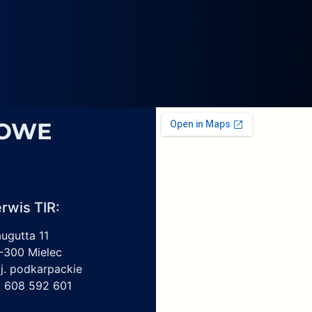
4069,
6
1959450,
4213550150,
6009297017
SOWE
rwis TIR:
augutta 11
-300 Mielec
j. podkarpackie
l. 608 592 601