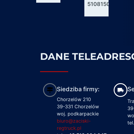
51081506176
600927
1617122
DANE TELEADRE
Siedziba firmy:
Se
Chorzelów 210
Tr
39-331 Chorzelów
39
woj. podkarpackie
wo
biuro@zaciski-
te
regtruck.pl