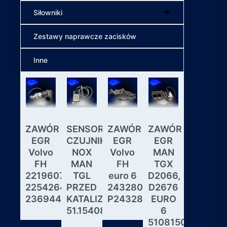
Siłowniki
Zestawy naprawcze zacisków
Inne
ZAWÓR
SENSOR
ZAWÓR
ZAWÓR
Wybiera
EGR
CZUJNIK
EGR
EGR
skrzyni
Volvo
NOX
Volvo
MAN
biegów
FH
MAN
FH
TGX
ASTRON
22196078,
TGL
euro 6
D2066,
GS3.3
22542643,
PRZED
24328031,
D2676
MAN
23694442
KATALIZATOREM
P24328031
EURO
DAF
51.15408.0017
6
IVECO
51081506190,
MODUL