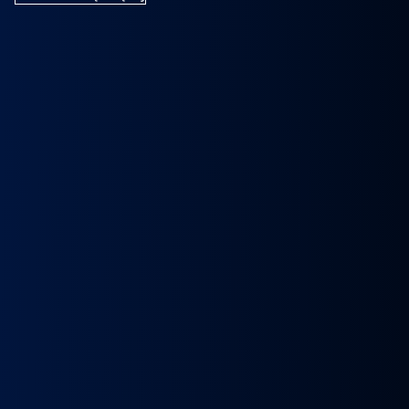
k
Wybierak
Przepustnica
RECYRKULATOR
Zacisk
Zacisk
Prze
skrzyni
zawór
SPALIN
Hamulcowy
Hamulcowy
kie
biegów
EGR
zawór
IRISBUS
IRISBUS
MA
IC
ASTRONIC
Volvo
EGR
IVECO
IVECO
TG
GS3.6
FH4
MAN
ELSA
ELSA
TG
DAF
Euro 6
TGX
225
225
809
XF 106
23157437,
LIFT
42569030,
42569031,
809
CF
23793581
51081007304,
68034961
5801492679
ATOR
EURO
51081007290