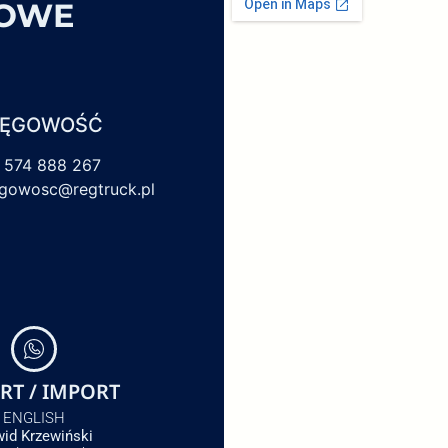
SOWE
IĘGOWOŚĆ
 574 888 267
egowosc@regtruck.pl
RT / IMPORT
ENGLISH
id Krzewiński