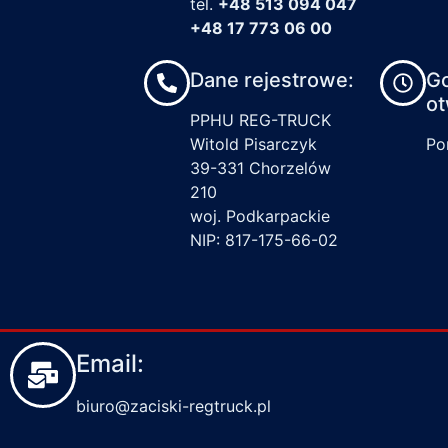
tel.
+48 513 094 047
+48 17 773 06 00
Dane rejestrowe:
G
ot
PPHU REG-TRUCK
Witold Pisarczyk
Pon
39-331 Chorzelów
210
woj. Podkarpackie
NIP: 817-175-66-02
Email:
biuro@zaciski-regtruck.pl