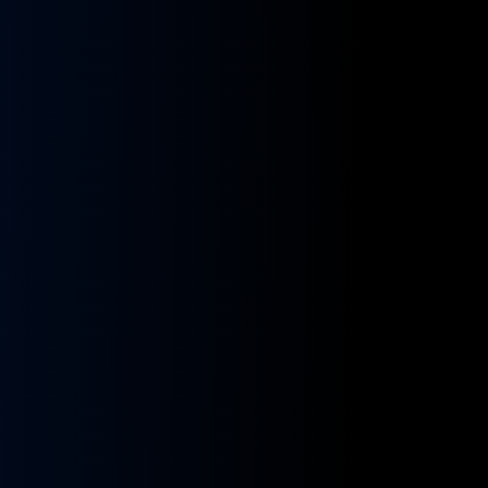
kładnia
Przekładnia
rownicza
kierownicza
N
MAN
A
NEOPLAN
S
STAYER
8955591,
ZF
9955432
BOSCH
8098955516,
KS01001141