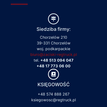
Siedziba firmy:
Chorzelów 210
39-331 Chorzelów
woj. podkarpackie
biuro@zaciski-regtruck.pl
tel.
+48 513 094 047
+48 17 773 06 00
KSIĘGOWOŚĆ
+48 574 888 267
ksiegowosc@regtruck.pl