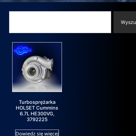
Wyszu
Turbosprężarka
HOLSET Cummins
6.7L HE300VG,
3792225
Dowiedz się więcej