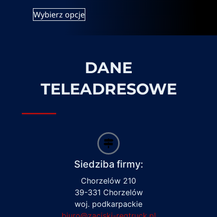
Wybierz opcje
DANE
TELEADRESOWE
Siedziba firmy:
Chorzelów 210
39-331 Chorzelów
woj. podkarpackie
biuro@zaciski-regtruck.pl