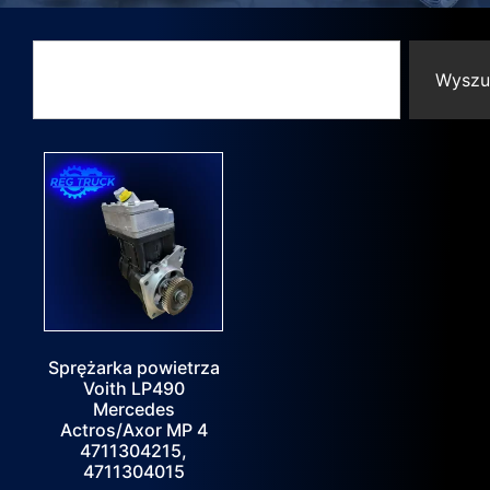
Wyszu
Sprężarka powietrza
Voith LP490
Mercedes
Actros/Axor MP 4
4711304215,
4711304015