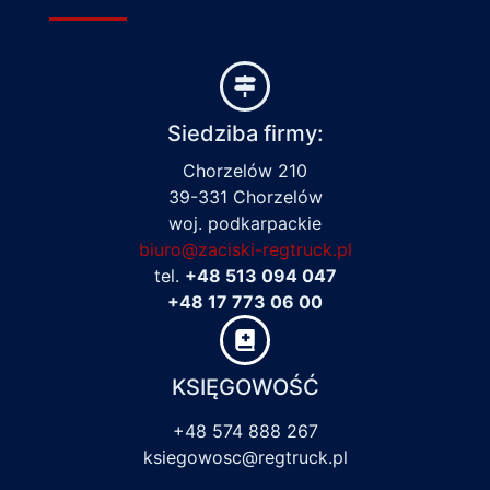
Siedziba firmy:
Chorzelów 210
39-331 Chorzelów
woj. podkarpackie
biuro@zaciski-regtruck.pl
tel.
+48 513 094 047
+48 17 773 06 00
KSIĘGOWOŚĆ
+48 574 888 267
ksiegowosc@regtruck.pl