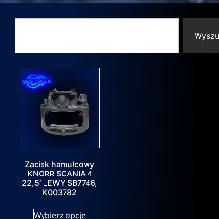
Wyszu
Zacisk hamulcowy
KNORR SCANIA 4
22,5′ LEWY SB7746,
K003782
Wybierz opcje