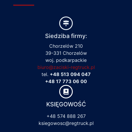
Siedziba firmy:
Chorzelów 210
39-331 Chorzelów
woj. podkarpackie
biuro@zaciski-regtruck.pl
tel.
+48 513 094 047
+48 17 773 06 00
KSIĘGOWOŚĆ
+48 574 888 267
ksiegowosc@regtruck.pl