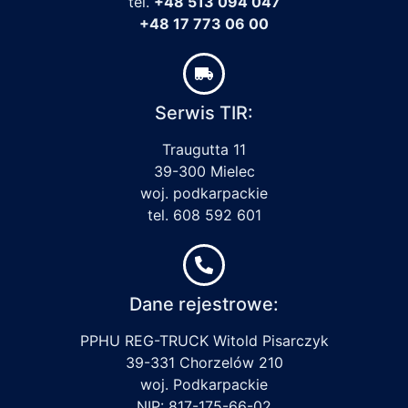
tel.
+48 513 094 047
+48 17 773 06 00
Serwis TIR:
Traugutta 11
39-300 Mielec
woj. podkarpackie
tel. 608 592 601
Dane rejestrowe:
PPHU REG-TRUCK Witold Pisarczyk
39-331 Chorzelów 210
woj. Podkarpackie
NIP: 817-175-66-02