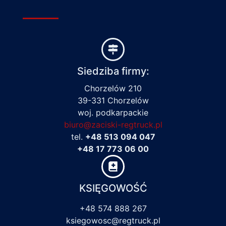
Siedziba firmy:
Chorzelów 210
39-331 Chorzelów
woj. podkarpackie
biuro@zaciski-regtruck.pl
tel.
+48 513 094 047
+48 17 773 06 00
KSIĘGOWOŚĆ
+48 574 888 267
ksiegowosc@regtruck.pl