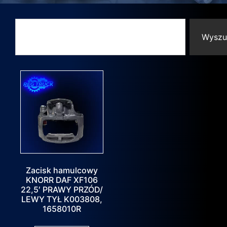
Wyszu
Zacisk hamulcowy
KNORR DAF XF106
22,5′ PRAWY PRZÓD/
LEWY TYŁ K003808,
1658010R