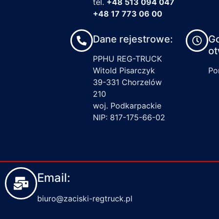
tel.
+48 513 094 047
+48 17 773 06 00
Dane rejestrowe:
G
ot
PPHU REG-TRUCK
Witold Pisarczyk
Pon
39-331 Chorzelów
210
woj. Podkarpackie
NIP: 817-175-66-02
Email:
biuro@zaciski-regtruck.pl