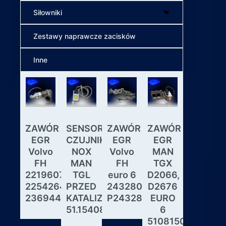
Siłowniki
Zestawy naprawcze zacisków
Inne
ZAWÓR
SENSOR
ZAWÓR
ZAWÓR
Wybiera
EGR
CZUJNIK
EGR
EGR
skrzyni
Volvo
NOX
Volvo
MAN
biegów
FH
MAN
FH
TGX
ASTRON
22196078,
TGL
euro 6
D2066,
GS3.3
22542643,
PRZED
24328031,
D2676
MAN
23694442
KATALIZATOREM
P24328031
EURO
DAF
51.15408.0017
6
IVECO
51081506190,
MODUL