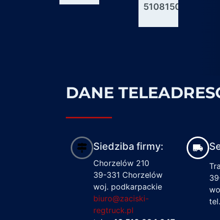
51081506176
600927
1617122
DANE TELEADRE
Siedziba firmy:
Se
Chorzelów 210
Tr
39-331 Chorzelów
39
woj. podkarpackie
wo
biuro@zaciski-
te
regtruck.pl