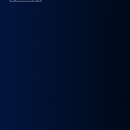
k
Wybierak
Przepustnica
RECYRKULATOR
Zacisk
Zacisk
Prze
skrzyni
zawór
SPALIN
Hamulcowy
Hamulcowy
kie
biegów
EGR
zawór
IRISBUS
IRISBUS
MA
IC
ASTRONIC
Volvo
EGR
IVECO
IVECO
TG
GS3.6
FH4
MAN
ELSA
ELSA
TG
DAF
Euro 6
TGX
225
225
809
XF 106
23157437,
LIFT
42569030,
42569031,
809
CF
23793581
51081007304,
68034961
5801492679
ATOR
EURO
51081007290