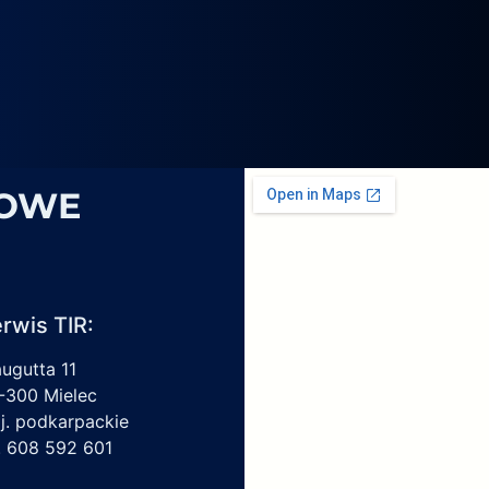
4069,
6
1959450,
4213550150,
6009297017
SOWE
rwis TIR:
augutta 11
-300 Mielec
j. podkarpackie
l. 608 592 601