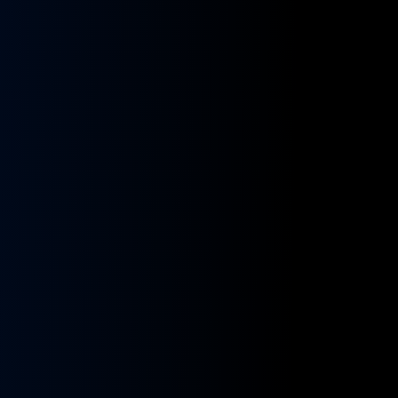
kładnia
Przekładnia
rownicza
kierownicza
N
MAN
A
NEOPLAN
S
STAYER
8955591,
ZF
9955432
BOSCH
8098955516,
KS01001141