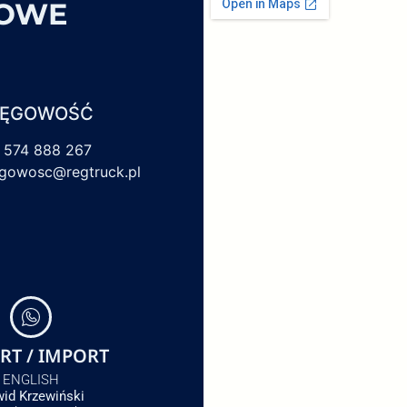
SOWE
IĘGOWOŚĆ
 574 888 267
egowosc@regtruck.pl
RT / IMPORT
ENGLISH
id Krzewiński