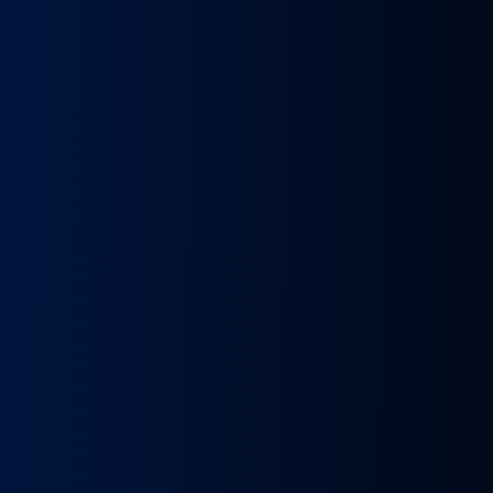
k
Wybierak
Przepustnica
RECYRKULATOR
Zacisk
Zacisk
Prze
skrzyni
zawór
SPALIN
Hamulcowy
Hamulcowy
kie
biegów
EGR
zawór
IRISBUS
IRISBUS
MA
IC
ASTRONIC
Volvo
EGR
IVECO
IVECO
TG
GS3.6
FH4
MAN
ELSA
ELSA
TG
DAF
Euro 6
TGX
225
225
809
XF 106
23157437,
LIFT
42569030,
42569031,
809
CF
23793581
51081007304,
68034961
5801492679
ATOR
EURO
51081007290