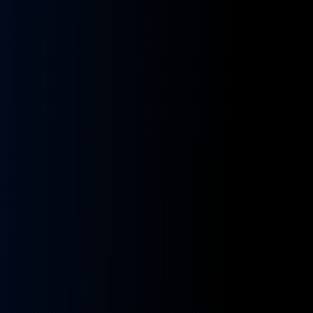
kładnia
Przekładnia
rownicza
kierownicza
N
MAN
A
NEOPLAN
S
STAYER
8955591,
ZF
9955432
BOSCH
8098955516,
KS01001141