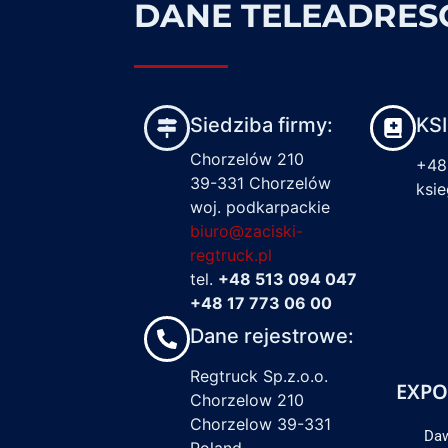
DANE TELEADRE
Siedziba firmy:
KS
Chorzelów 210
+48
39-331 Chorzelów
ksi
woj. podkarpackie
biuro@zaciski-
regtruck.pl
tel.
+48 513 094 047
+48 17 773 06 00
Dane rejestrowe:
Regtruck Sp.z.o.o.
EXPO
Chorzelow 210
Chorzelow 39-331
Daw
Poland