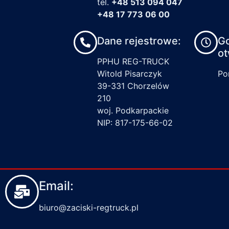
tel.
+48 513 094 047
+48 17 773 06 00
Dane rejestrowe:
G
ot
PPHU REG-TRUCK
Witold Pisarczyk
Pon
39-331 Chorzelów
210
woj. Podkarpackie
NIP: 817-175-66-02
Email:
biuro@zaciski-regtruck.pl