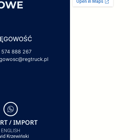
SOWE
IĘGOWOŚĆ
 574 888 267
egowosc@regtruck.pl
RT / IMPORT
ENGLISH
id Krzewiński