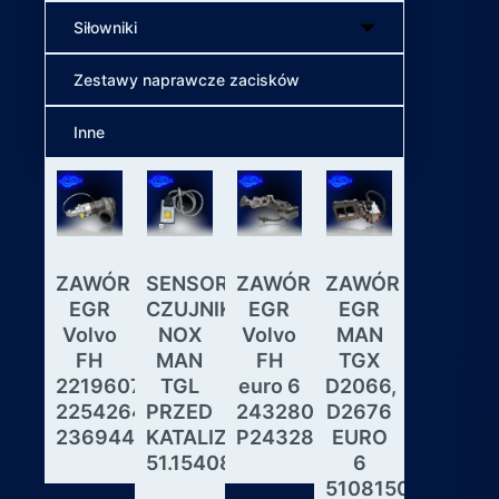
Siłowniki
Zestawy naprawcze zacisków
Inne
ZAWÓR
SENSOR
ZAWÓR
ZAWÓR
Wybiera
EGR
CZUJNIK
EGR
EGR
skrzyni
Volvo
NOX
Volvo
MAN
biegów
FH
MAN
FH
TGX
ASTRON
22196078,
TGL
euro 6
D2066,
GS3.3
22542643,
PRZED
24328031,
D2676
MAN
23694442
KATALIZATOREM
P24328031
EURO
DAF
51.15408.0017
6
IVECO
51081506190,
MODUL