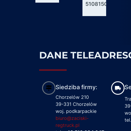
51081506176
600927
1617122
DANE TELEADRE
Siedziba firmy:
Se
Chorzelów 210
Tr
39-331 Chorzelów
39
woj. podkarpackie
wo
biuro@zaciski-
te
regtruck.pl