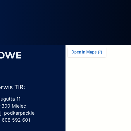
4069,
6
1959450,
4213550150,
6009297017
SOWE
rwis TIR:
augutta 11
-300 Mielec
j. podkarpackie
l. 608 592 601