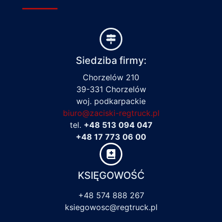
Siedziba firmy:
Chorzelów 210
39-331 Chorzelów
woj. podkarpackie
biuro@zaciski-regtruck.pl
tel.
+48 513 094 047
+48 17 773 06 00
KSIĘGOWOŚĆ
+48 574 888 267
ksiegowosc@regtruck.pl