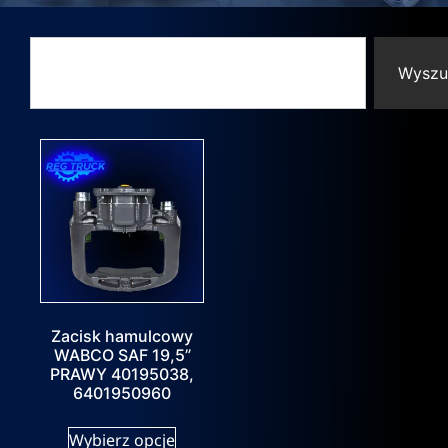
Wyszu
Zacisk hamulcowy
WABCO SAF 19,5”
PRAWY 40195038,
6401950960
Wybierz opcje