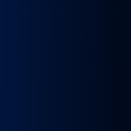
k
Wybierak
Przepustnica
RECYRKULATOR
Zacisk
Zacisk
Prze
skrzyni
zawór
SPALIN
Hamulcowy
Hamulcowy
kie
biegów
EGR
zawór
IRISBUS
IRISBUS
MA
IC
ASTRONIC
Volvo
EGR
IVECO
IVECO
TG
GS3.6
FH4
MAN
ELSA
ELSA
TG
DAF
Euro 6
TGX
225
225
809
XF 106
23157437,
LIFT
42569030,
42569031,
809
CF
23793581
51081007304,
68034961
5801492679
ATOR
EURO
51081007290