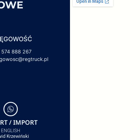
SOWE
IĘGOWOŚĆ
 574 888 267
egowosc@regtruck.pl
RT / IMPORT
ENGLISH
id Krzewiński