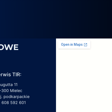
4069,
6
1959450,
4213550150,
6009297017
SOWE
rwis TIR:
augutta 11
-300 Mielec
j. podkarpackie
l. 608 592 601