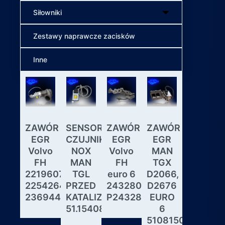
Siłowniki
Zestawy naprawcze zacisków
Inne
ZAWÓR
SENSOR
ZAWÓR
ZAWÓR
Wybiera
EGR
CZUJNIK
EGR
EGR
skrzyni
Volvo
NOX
Volvo
MAN
biegów
FH
MAN
FH
TGX
ASTRON
22196078,
TGL
euro 6
D2066,
GS3.3
22542643,
PRZED
24328031,
D2676
MAN
23694442
KATALIZATOREM
P24328031
EURO
DAF
51.15408.0017
6
IVECO
51081506190,
MODUL