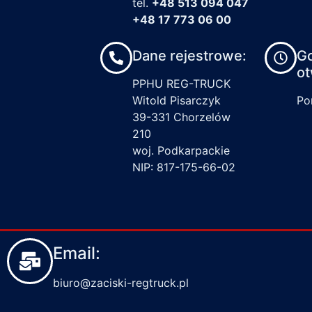
tel.
+48 513 094 047
+48 17 773 06 00
Dane rejestrowe:
G
ot
PPHU REG-TRUCK
Witold Pisarczyk
Pon
39-331 Chorzelów
210
woj. Podkarpackie
NIP: 817-175-66-02
Email:
biuro@zaciski-regtruck.pl