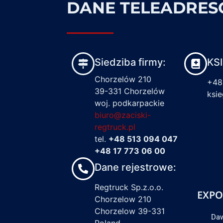
DANE TELEADRE
Siedziba firmy:
KS
Chorzelów 210
+48
39-331 Chorzelów
ksi
woj. podkarpackie
biuro@zaciski-
regtruck.pl
tel.
+48 513 094 047
+48 17 773 06 00
Dane rejestrowe:
Regtruck Sp.z.o.o.
EXPO
Chorzelow 210
Chorzelow 39-331
Daw
Poland