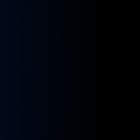
kładnia
Przekładnia
rownicza
kierownicza
N
MAN
A
NEOPLAN
S
STAYER
8955591,
ZF
9955432
BOSCH
8098955516,
KS01001141