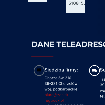
51081506176
600927
1617122
DANE TELEADRE
Siedziba firmy:
Se
Chorzelów 210
Tr
39-331 Chorzelów
39
woj. podkarpackie
wo
biuro@zaciski-
te
regtruck.pl