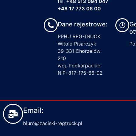
tel.
+48 513 094 047
+48 17 773 06 00
Dane rejestrowe:
G
ot
PPHU REG-TRUCK
Witold Pisarczyk
Pon
39-331 Chorzelów
210
woj. Podkarpackie
NIP: 817-175-66-02
Email:
biuro@zaciski-regtruck.pl