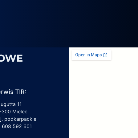
4069,
6
1959450,
4213550150,
6009297017
SOWE
rwis TIR:
augutta 11
-300 Mielec
j. podkarpackie
l. 608 592 601