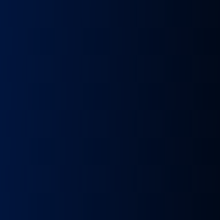
k
Wybierak
Przepustnica
RECYRKULATOR
Zacisk
Zacisk
Prze
skrzyni
zawór
SPALIN
Hamulcowy
Hamulcowy
kie
biegów
EGR
zawór
IRISBUS
IRISBUS
MA
IC
ASTRONIC
Volvo
EGR
IVECO
IVECO
TG
GS3.6
FH4
MAN
ELSA
ELSA
TG
DAF
Euro 6
TGX
225
225
809
XF 106
23157437,
LIFT
42569030,
42569031,
809
CF
23793581
51081007304,
68034961
5801492679
ATOR
EURO
51081007290