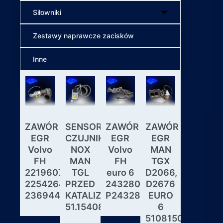
Siłowniki
Zestawy naprawcze zacisków
Inne
ZAWÓR
SENSOR
ZAWÓR
ZAWÓR
Wybiera
EGR
CZUJNIK
EGR
EGR
skrzyni
Volvo
NOX
Volvo
MAN
biegów
FH
MAN
FH
TGX
ASTRON
22196078,
TGL
euro 6
D2066,
GS3.3
22542643,
PRZED
24328031,
D2676
MAN
23694442
KATALIZATOREM
P24328031
EURO
DAF
51.15408.0017
6
IVECO
51081506190,
MODUL