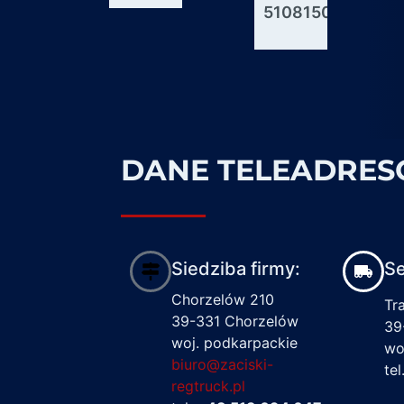
51081506176
600927
1617122
DANE TELEADRE
Siedziba firmy:
Se
Chorzelów 210
Tr
39-331 Chorzelów
39
woj. podkarpackie
wo
biuro@zaciski-
te
regtruck.pl