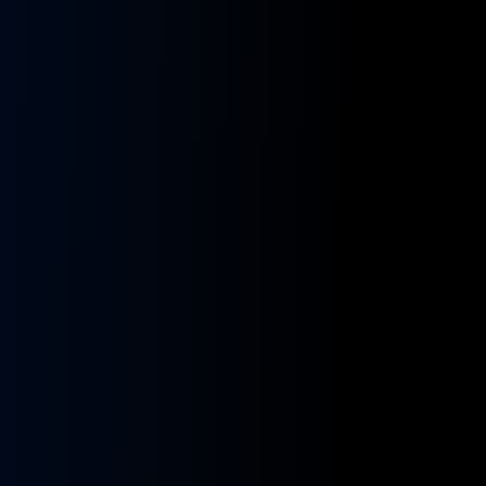
kładnia
Przekładnia
rownicza
kierownicza
N
MAN
A
NEOPLAN
S
STAYER
8955591,
ZF
9955432
BOSCH
8098955516,
KS01001141