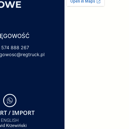
SOWE
IĘGOWOŚĆ
 574 888 267
egowosc@regtruck.pl
RT / IMPORT
ENGLISH
id Krzewiński