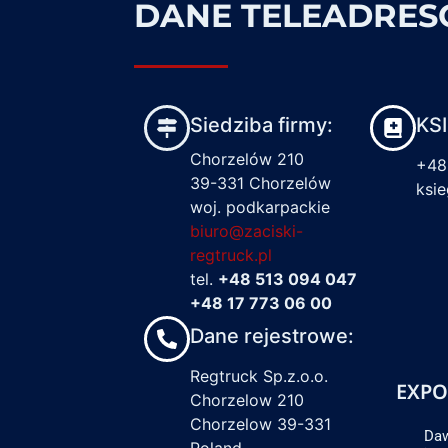
DANE TELEADRE
Siedziba firmy:
KS
Chorzelów 210
+48
39-331 Chorzelów
ksi
woj. podkarpackie
biuro@zaciski-
regtruck.pl
tel.
+48 513 094 047
+48 17 773 06 00
Dane rejestrowe:
Regtruck Sp.z.o.o.
EXPO
Chorzelow 210
Chorzelow 39-331
Daw
Poland