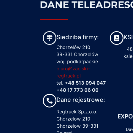
DANE TELEADRE
Siedziba firmy:
KS
Chorzelów 210
+48
39-331 Chorzelów
ksi
woj. podkarpackie
biuro@zaciski-
regtruck.pl
tel.
+48 513 094 047
+48 17 773 06 00
Dane rejestrowe:
Regtruck Sp.z.o.o.
EXPO
Chorzelow 210
Chorzelow 39-331
Daw
Poland