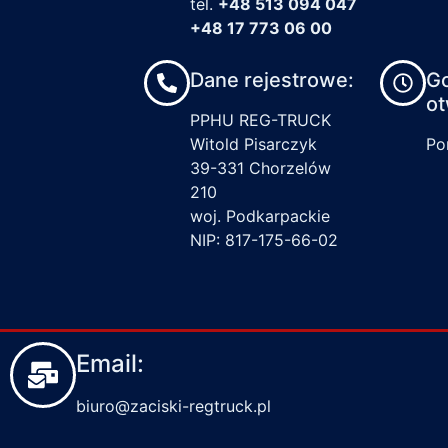
tel.
+48 513 094 047
+48 17 773 06 00
Dane rejestrowe:
G
ot
PPHU REG-TRUCK
Witold Pisarczyk
Pon
39-331 Chorzelów
210
woj. Podkarpackie
NIP: 817-175-66-02
Email:
biuro@zaciski-regtruck.pl