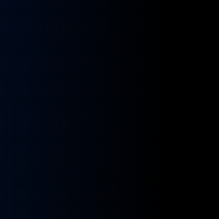
kładnia
Przekładnia
rownicza
kierownicza
N
MAN
A
NEOPLAN
S
STAYER
8955591,
ZF
9955432
BOSCH
8098955516,
KS01001141