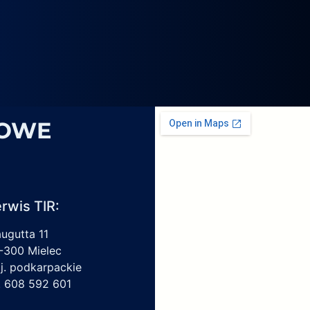
4069,
6
1959450,
4213550150,
6009297017
SOWE
rwis TIR:
augutta 11
-300 Mielec
j. podkarpackie
l. 608 592 601