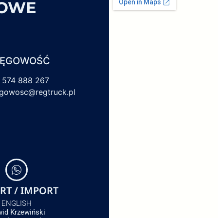
SOWE
IĘGOWOŚĆ
 574 888 267
egowosc@regtruck.pl
RT / IMPORT
ENGLISH
id Krzewiński