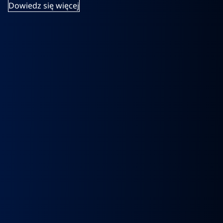
Dowiedz się więcej
k
Wybierak
Przepustnica
RECYRKULATOR
Zacisk
Zacisk
Prze
skrzyni
zawór
SPALIN
Hamulcowy
Hamulcowy
kie
biegów
EGR
zawór
IRISBUS
IRISBUS
MA
IC
ASTRONIC
Volvo
EGR
IVECO
IVECO
TG
GS3.6
FH4
MAN
ELSA
ELSA
TG
DAF
Euro 6
TGX
225
225
809
XF 106
23157437,
LIFT
42569030,
42569031,
809
CF
23793581
51081007304,
68034961
5801492679
ATOR
EURO
51081007290