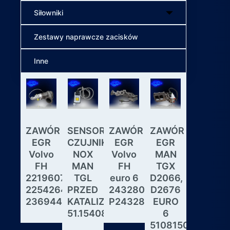
Siłowniki
Zestawy naprawcze zacisków
Inne
ZAWÓR
SENSOR
ZAWÓR
ZAWÓR
Wybiera
EGR
CZUJNIK
EGR
EGR
skrzyni
Volvo
NOX
Volvo
MAN
biegów
FH
MAN
FH
TGX
ASTRON
22196078,
TGL
euro 6
D2066,
GS3.3
22542643,
PRZED
24328031,
D2676
MAN
23694442
KATALIZATOREM
P24328031
EURO
DAF
51.15408.0017
6
IVECO
51081506190,
MODUL