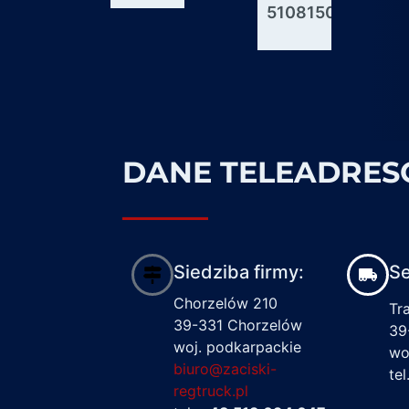
51081506176
600927
1617122
DANE TELEADRE
Siedziba firmy:
Se
Chorzelów 210
Tr
39-331 Chorzelów
39
woj. podkarpackie
wo
biuro@zaciski-
te
regtruck.pl