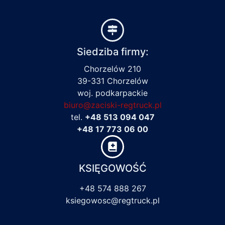
Siedziba firmy:
Chorzelów 210
39-331 Chorzelów
woj. podkarpackie
biuro@zaciski-regtruck.pl
tel.
+48 513 094 047
+48 17 773 06 00
KSIĘGOWOŚĆ
+48 574 888 267
ksiegowosc@regtruck.pl