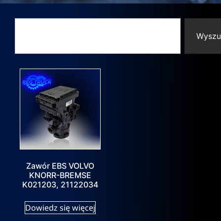
Wyszu
Zawór EBS VOLVO
KNORR-BREMSE
K021203, 21122034
Dowiedz się więcej