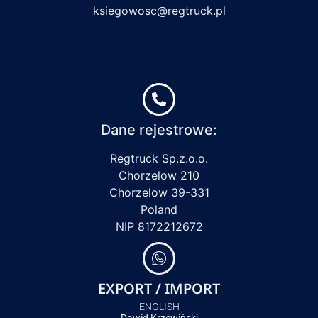
ksiegowosc@regtruck.pl
Dane rejestrowe:
Regtruck Sp.z.o.o.
Chorzelow 210
Chorzelow 39-331
Poland
NIP 8172212672
EXPORT / IMPORT
ENGLISH
Dawid Krzewiński