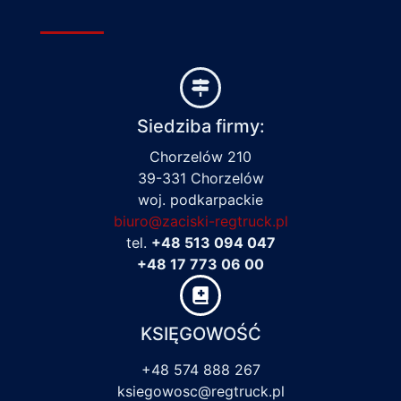
Siedziba firmy:
Chorzelów 210
39-331 Chorzelów
woj. podkarpackie
biuro@zaciski-regtruck.pl
tel.
+48 513 094 047
+48 17 773 06 00
KSIĘGOWOŚĆ
+48 574 888 267
ksiegowosc@regtruck.pl