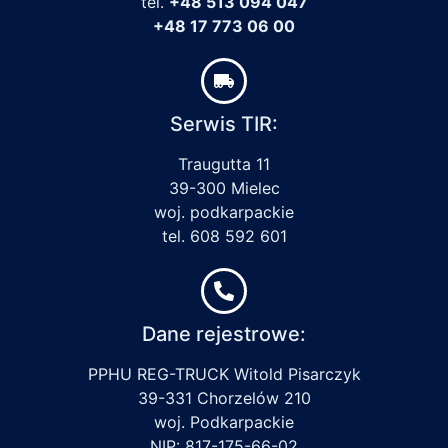
tel.
+48 513 094 047
+48 17 773 06 00
Serwis TIR:
Traugutta 11
39-300 Mielec
woj. podkarpackie
tel. 608 592 601
Dane rejestrowe:
PPHU REG-TRUCK Witold Pisarczyk
39-331 Chorzelów 210
woj. Podkarpackie
NIP: 817-175-66-02