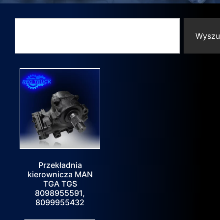
Wyszu
Przekładnia
kierownicza MAN
TGA TGS
8098955591,
8099955432