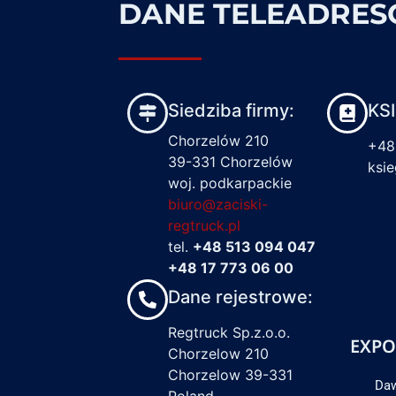
DANE TELEADRE
Siedziba firmy:
KS
Chorzelów 210
+48
39-331 Chorzelów
ksi
woj. podkarpackie
biuro@zaciski-
regtruck.pl
tel.
+48 513 094 047
+48 17 773 06 00
Dane rejestrowe:
Regtruck Sp.z.o.o.
EXPO
Chorzelow 210
Chorzelow 39-331
Daw
Poland