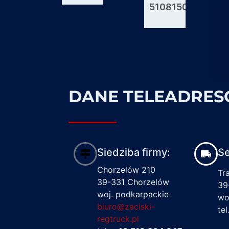
51081506176
600927
1617122
DANE TELEADRE
Siedziba firmy:
Se
Chorzelów 210
Tr
39-331 Chorzelów
39
woj. podkarpackie
wo
biuro@zaciski-
te
regtruck.pl