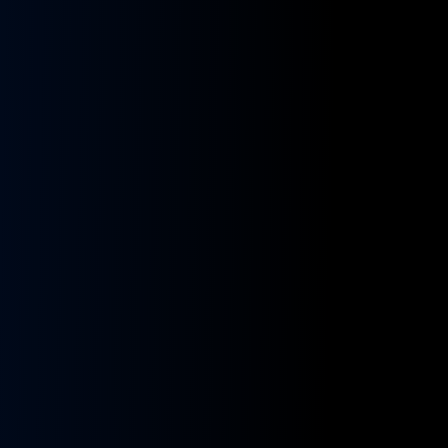
kładnia
Przekładnia
rownicza
kierownicza
N
MAN
A
NEOPLAN
S
STAYER
8955591,
ZF
9955432
BOSCH
8098955516,
KS01001141