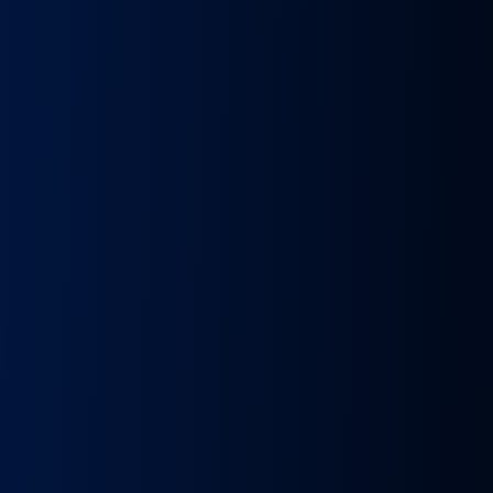
k
Wybierak
Przepustnica
RECYRKULATOR
Zacisk
Zacisk
Prze
skrzyni
zawór
SPALIN
Hamulcowy
Hamulcowy
kie
biegów
EGR
zawór
IRISBUS
IRISBUS
MA
IC
ASTRONIC
Volvo
EGR
IVECO
IVECO
TG
GS3.6
FH4
MAN
ELSA
ELSA
TG
DAF
Euro 6
TGX
225
225
809
XF 106
23157437,
LIFT
42569030,
42569031,
809
CF
23793581
51081007304,
68034961
5801492679
ATOR
EURO
51081007290