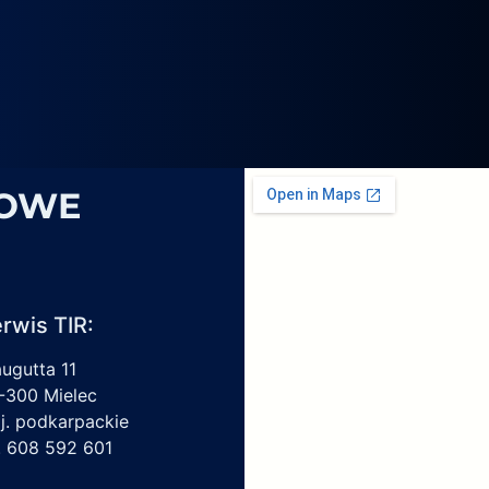
4069,
6
1959450,
4213550150,
6009297017
SOWE
rwis TIR:
augutta 11
-300 Mielec
j. podkarpackie
l. 608 592 601