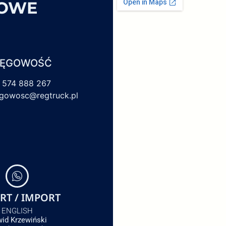
SOWE
IĘGOWOŚĆ
 574 888 267
egowosc@regtruck.pl
RT / IMPORT
ENGLISH
id Krzewiński