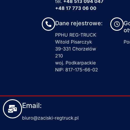
tel.
+48 513 094 047
+48 17 773 06 00
Dane rejestrowe:
G
ot
PPHU REG-TRUCK
Witold Pisarczyk
Pon
39-331 Chorzelów
210
woj. Podkarpackie
NIP: 817-175-66-02
Email:
biuro@zaciski-regtruck.pl