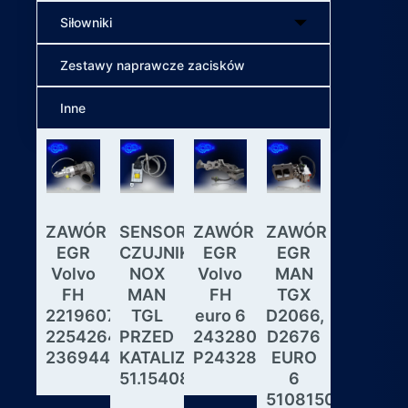
Siłowniki
Zestawy naprawcze zacisków
Inne
ZAWÓR
SENSOR
ZAWÓR
ZAWÓR
Wybiera
EGR
CZUJNIK
EGR
EGR
skrzyni
Volvo
NOX
Volvo
MAN
biegów
FH
MAN
FH
TGX
ASTRON
22196078,
TGL
euro 6
D2066,
GS3.3
22542643,
PRZED
24328031,
D2676
MAN
23694442
KATALIZATOREM
P24328031
EURO
DAF
51.15408.0017
6
IVECO
51081506190,
MODUL