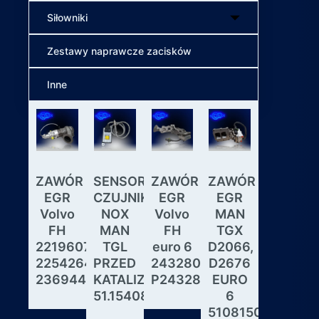
Siłowniki
Zestawy naprawcze zacisków
Inne
ZAWÓR
SENSOR
ZAWÓR
ZAWÓR
Wybiera
EGR
CZUJNIK
EGR
EGR
skrzyni
Volvo
NOX
Volvo
MAN
biegów
FH
MAN
FH
TGX
ASTRON
22196078,
TGL
euro 6
D2066,
GS3.3
22542643,
PRZED
24328031,
D2676
MAN
23694442
KATALIZATOREM
P24328031
EURO
DAF
51.15408.0017
6
IVECO
51081506190,
MODUL