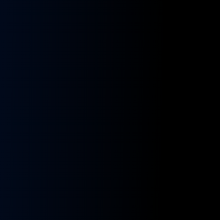
kładnia
Przekładnia
rownicza
kierownicza
N
MAN
A
NEOPLAN
S
STAYER
8955591,
ZF
9955432
BOSCH
8098955516,
KS01001141