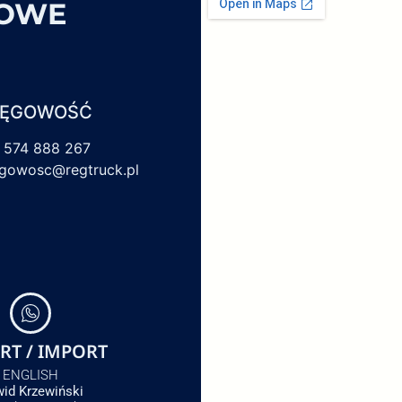
SOWE
IĘGOWOŚĆ
 574 888 267
egowosc@regtruck.pl
RT / IMPORT
ENGLISH
id Krzewiński