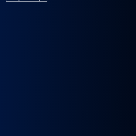
k
Wybierak
Przepustnica
RECYRKULATOR
Zacisk
Zacisk
Prze
skrzyni
zawór
SPALIN
Hamulcowy
Hamulcowy
kie
biegów
EGR
zawór
IRISBUS
IRISBUS
MA
IC
ASTRONIC
Volvo
EGR
IVECO
IVECO
TG
GS3.6
FH4
MAN
ELSA
ELSA
TG
DAF
Euro 6
TGX
225
225
809
XF 106
23157437,
LIFT
42569030,
42569031,
809
CF
23793581
51081007304,
68034961
5801492679
ATOR
EURO
51081007290