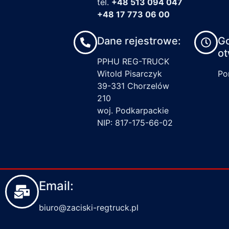
tel.
+48 513 094 047
+48 17 773 06 00
Dane rejestrowe:
G
ot
PPHU REG-TRUCK
Witold Pisarczyk
Pon
39-331 Chorzelów
210
woj. Podkarpackie
NIP: 817-175-66-02
Email:
biuro@zaciski-regtruck.pl