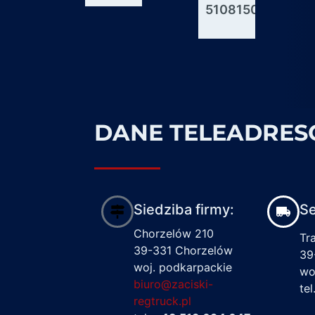
51081506176
600927
1617122
DANE TELEADRE
Siedziba firmy:
Se
Chorzelów 210
Tr
39-331 Chorzelów
39
woj. podkarpackie
wo
biuro@zaciski-
te
regtruck.pl