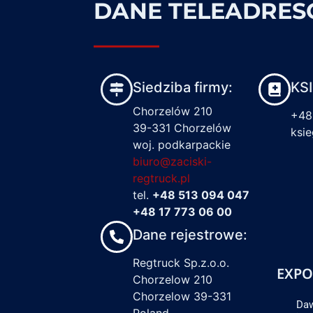
DANE TELEADRE
Siedziba firmy:
KS
Chorzelów 210
+48
39-331 Chorzelów
ksi
woj. podkarpackie
biuro@zaciski-
regtruck.pl
tel.
+48 513 094 047
+48 17 773 06 00
Dane rejestrowe:
Regtruck Sp.z.o.o.
EXPO
Chorzelow 210
Chorzelow 39-331
Daw
Poland