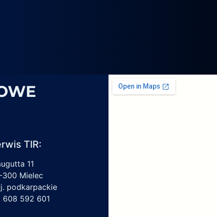
4069,
6
1959450,
4213550150,
6009297017
SOWE
rwis TIR:
augutta 11
-300 Mielec
j. podkarpackie
l. 608 592 601