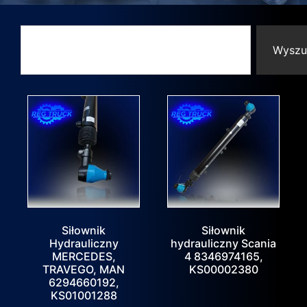
Wyszu
Siłownik
Siłownik
Hydrauliczny
hydrauliczny Scania
MERCEDES,
4 8346974165,
TRAVEGO, MAN
KS00002380
6294660192,
KS01001288