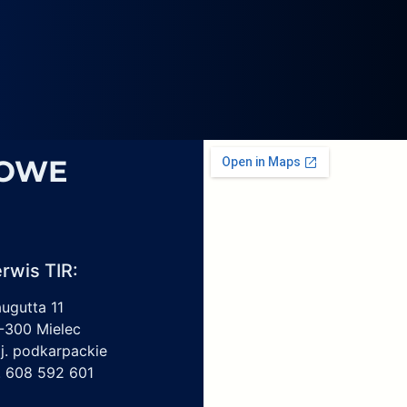
4069,
6
1959450,
4213550150,
6009297017
SOWE
rwis TIR:
augutta 11
-300 Mielec
j. podkarpackie
l. 608 592 601