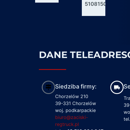
51081506176
600927
1617122
DANE TELEADRE
Siedziba firmy:
Se
Chorzelów 210
Tr
39-331 Chorzelów
39
woj. podkarpackie
wo
biuro@zaciski-
te
regtruck.pl