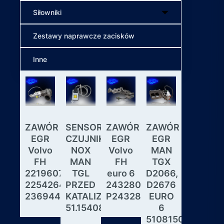
Siłowniki
Zestawy naprawcze zacisków
Inne
ZAWÓR
SENSOR
ZAWÓR
ZAWÓR
Wybiera
EGR
CZUJNIK
EGR
EGR
skrzyni
Volvo
NOX
Volvo
MAN
biegów
FH
MAN
FH
TGX
ASTRON
22196078,
TGL
euro 6
D2066,
GS3.3
22542643,
PRZED
24328031,
D2676
MAN
23694442
KATALIZATOREM
P24328031
EURO
DAF
51.15408.0017
6
IVECO
51081506190,
MODUL