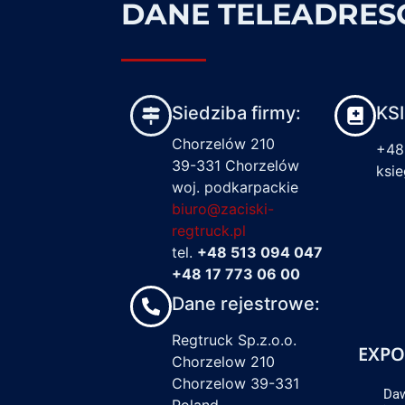
DANE TELEADRE
Siedziba firmy:
KS
Chorzelów 210
+48
39-331 Chorzelów
ksi
woj. podkarpackie
biuro@zaciski-
regtruck.pl
tel.
+48 513 094 047
+48 17 773 06 00
Dane rejestrowe:
Regtruck Sp.z.o.o.
EXPO
Chorzelow 210
Chorzelow 39-331
Daw
Poland