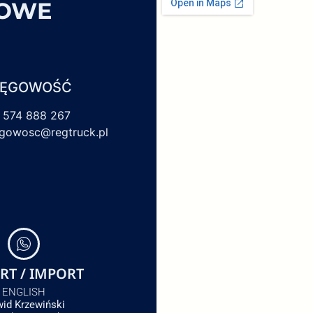
SOWE
IĘGOWOŚĆ
 574 888 267
egowosc@regtruck.pl
RT / IMPORT
ENGLISH
id Krzewiński