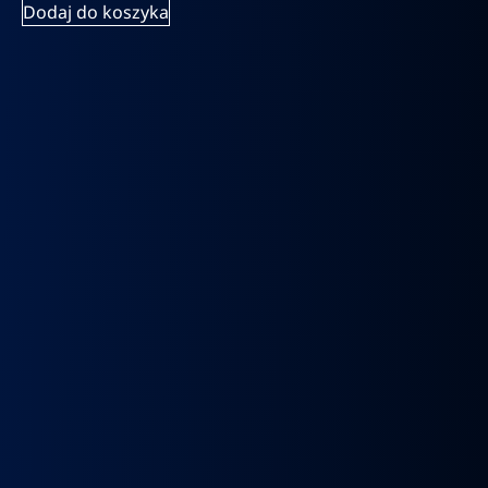
Dodaj do koszyka
k
Wybierak
Przepustnica
RECYRKULATOR
Zacisk
Zacisk
Prze
skrzyni
zawór
SPALIN
Hamulcowy
Hamulcowy
kie
biegów
EGR
zawór
IRISBUS
IRISBUS
MA
IC
ASTRONIC
Volvo
EGR
IVECO
IVECO
TG
GS3.6
FH4
MAN
ELSA
ELSA
TG
DAF
Euro 6
TGX
225
225
809
XF 106
23157437,
LIFT
42569030,
42569031,
809
CF
23793581
51081007304,
68034961
5801492679
ATOR
EURO
51081007290