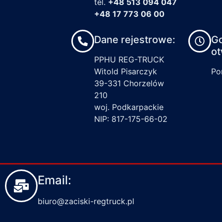
tel.
+48 513 094 047
+48 17 773 06 00
Dane rejestrowe:
G
ot
PPHU REG-TRUCK
Witold Pisarczyk
Pon
39-331 Chorzelów
210
woj. Podkarpackie
NIP: 817-175-66-02
Email:
biuro@zaciski-regtruck.pl