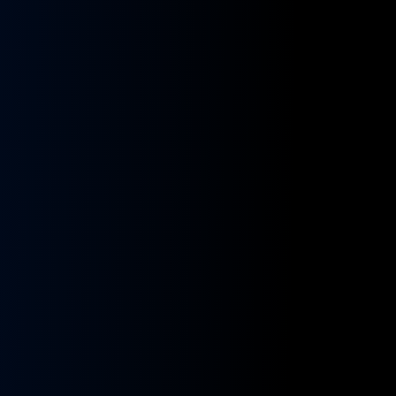
kładnia
Przekładnia
rownicza
kierownicza
N
MAN
A
NEOPLAN
S
STAYER
8955591,
ZF
9955432
BOSCH
8098955516,
KS01001141