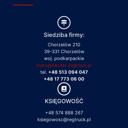
Siedziba firmy:
Chorzelów 210
39-331 Chorzelów
woj. podkarpackie
biuro@zaciski-regtruck.pl
tel.
+48 513 094 047
+48 17 773 06 00
KSIĘGOWOŚĆ
+48 574 888 267
ksiegowosc@regtruck.pl