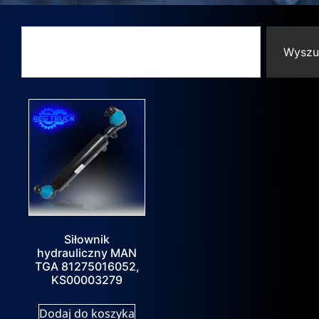
Wyszu
Siłownik
hydrauliczny MAN
TGA 81275016052,
KS00003279
Dodaj do koszyka