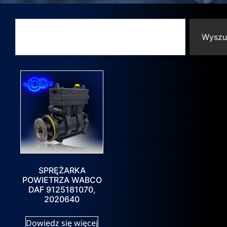
Wyszu
SPRĘŻARKA
POWIETRZA WABCO
DAF 9125181070,
2020640
Dowiedz się więcej