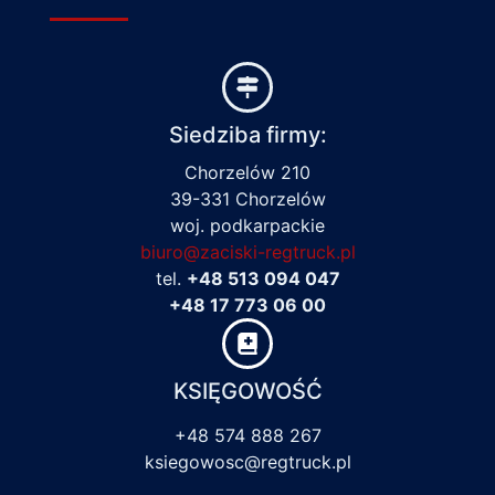
Siedziba firmy:
Chorzelów 210
39-331 Chorzelów
woj. podkarpackie
biuro@zaciski-regtruck.pl
tel.
+48 513 094 047
+48 17 773 06 00
KSIĘGOWOŚĆ
+48 574 888 267
ksiegowosc@regtruck.pl