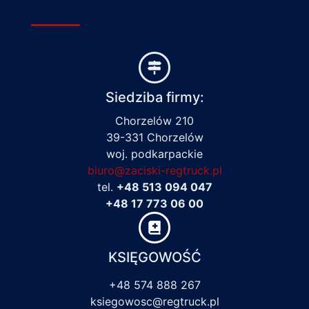
Siedziba firmy:
Chorzelów 210
39-331 Chorzelów
woj. podkarpackie
biuro@zaciski-regtruck.pl
tel.
+48 513 094 047
+48 17 773 06 00
KSIĘGOWOŚĆ
+48 574 888 267
ksiegowosc@regtruck.pl