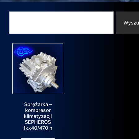
Wyszu
Sprężarka –
kompresor
klimatyzacji
SEPHEROS
fkx40/470 n