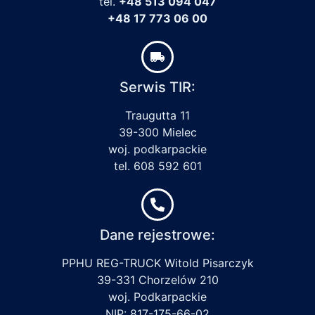
tel.
+48 513 094 047
+48 17 773 06 00
Serwis TIR:
Traugutta 11
39-300 Mielec
woj. podkarpackie
tel. 608 592 601
Dane rejestrowe:
PPHU REG-TRUCK Witold Pisarczyk
39-331 Chorzelów 210
woj. Podkarpackie
NIP: 817-175-66-02