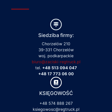
Siedziba firmy:
Chorzelów 210
39-331 Chorzelów
woj. podkarpackie
biuro@zaciski-regtruck.pl
tel.
+48 513 094 047
+48 17 773 06 00
KSIĘGOWOŚĆ
+48 574 888 267
ksiegowosc@regtruck.pl