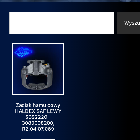
Wyszu
Zacisk hamulcowy
HALDEX SAF LEWY
SBS2220 –
3080008200,
R2.04.07.069