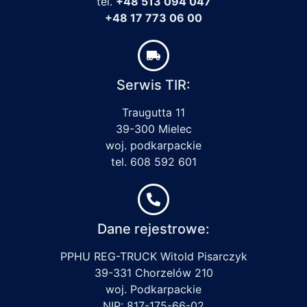
tel.
+48 513 094 047
+48 17 773 06 00
Serwis TIR:
Traugutta 11
39-300 Mielec
woj. podkarpackie
tel. 608 592 601
Dane rejestrowe:
PPHU REG-TRUCK Witold Pisarczyk
39-331 Chorzelów 210
woj. Podkarpackie
NIP: 817-175-66-02