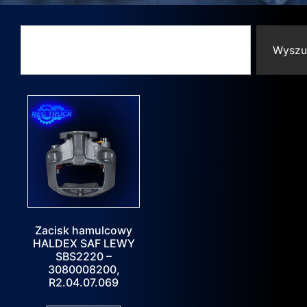
Wyszu
Zacisk hamulcowy
HALDEX SAF LEWY
SBS2220 –
3080008200,
R2.04.07.069