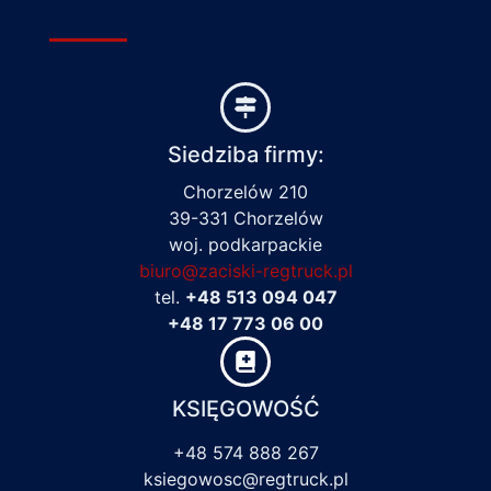
Siedziba firmy:
Chorzelów 210
39-331 Chorzelów
woj. podkarpackie
biuro@zaciski-regtruck.pl
tel.
+48 513 094 047
+48 17 773 06 00
KSIĘGOWOŚĆ
+48 574 888 267
ksiegowosc@regtruck.pl