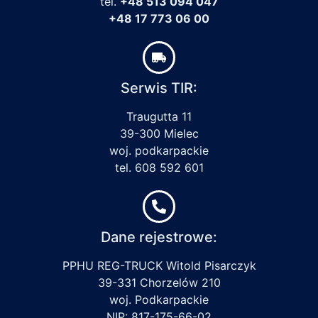
tel.
+48 513 094 047
+48 17 773 06 00
Serwis TIR:
Traugutta 11
39-300 Mielec
woj. podkarpackie
tel. 608 592 601
Dane rejestrowe:
PPHU REG-TRUCK Witold Pisarczyk
39-331 Chorzelów 210
woj. Podkarpackie
NIP: 817-175-66-02