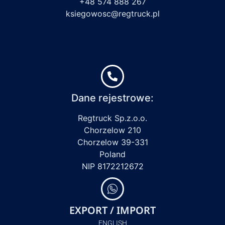
+48 574 888 267
ksiegowosc@regtruck.pl
Dane rejestrowe:
Regtruck Sp.z.o.o.
Chorzelow 210
Chorzelow 39-331
Poland
NIP 8172212672
EXPORT / IMPORT
ENGLISH