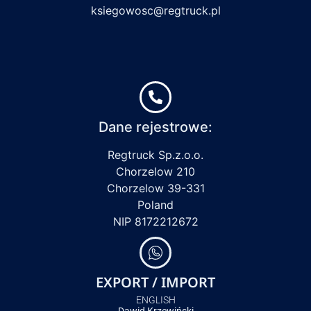
ksiegowosc@regtruck.pl
Dane rejestrowe:
Regtruck Sp.z.o.o.
Chorzelow 210
Chorzelow 39-331
Poland
NIP 8172212672
EXPORT / IMPORT
ENGLISH
Dawid Krzewiński