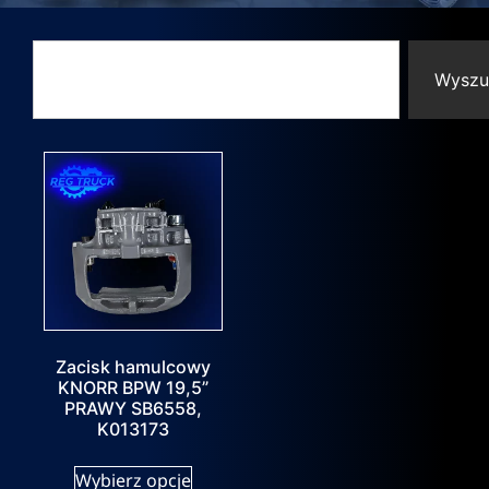
Wyszu
Zacisk hamulcowy
KNORR BPW 19,5”
PRAWY SB6558,
K013173
Wybierz opcje