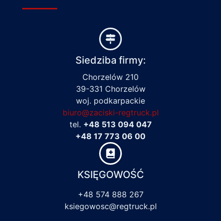
Siedziba firmy:
Chorzelów 210
39-331 Chorzelów
woj. podkarpackie
biuro@zaciski-regtruck.pl
tel.
+48 513 094 047
+48 17 773 06 00
KSIĘGOWOŚĆ
+48 574 888 267
ksiegowosc@regtruck.pl