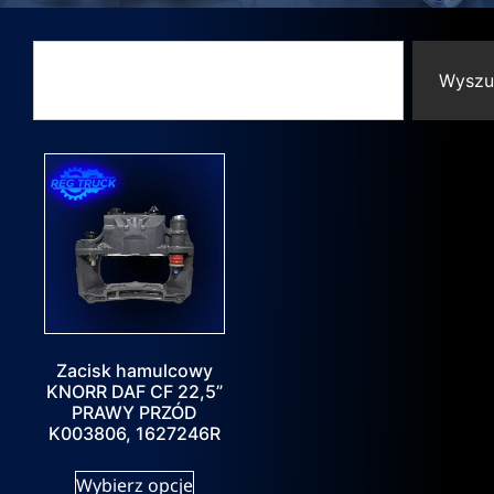
Wyszu
Zacisk hamulcowy
KNORR DAF CF 22,5”
PRAWY PRZÓD
K003806, 1627246R
Wybierz opcje