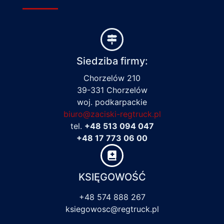
Siedziba firmy:
Chorzelów 210
39-331 Chorzelów
woj. podkarpackie
biuro@zaciski-regtruck.pl
tel.
+48 513 094 047
+48 17 773 06 00
KSIĘGOWOŚĆ
+48 574 888 267
ksiegowosc@regtruck.pl